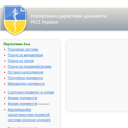
Нормативна база
АЗАГІЛІН®
АСІНО
Пошукова система
Пошук за видавником
Назва:
АЗАГІЛІН®
Пошук за типом
АСІНО
Пошук за роками/місяцями
Міжнародна
Rasagiline
Останні надходження
непатентована
Популярні документи
назва:
Міжнародні документи
Виробник:
Дженефарм
СА, Греція
Санітарні правила та норми
Форми документів
Лікарська
Таблетки
форма:
Форми документів
(накази)
Кваліфікаційні
Форма випуску:
таблетки, по 1
характеристики професій
мг, по 10
системи охорони здоров'я
таблеток у
блістері; по 3