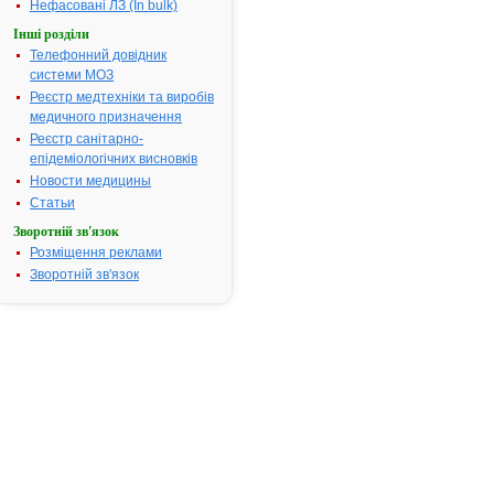
Нефасовані ЛЗ (In bulk)
Інші розділи
Інструкція
Телефонний довідник
для
системи МОЗ
застосування
Реєстр медтехніки та виробів
АЗАГІЛІН®
АСІНО
медичного призначення
Реєстр санітарно-
епідеміологічних висновків
ІНСТРУКЦІЯ
Новости медицины
для
Статьи
медичного
Зворотній зв'язок
застосування
Розміщення реклами
лікарського
Зворотній зв'язок
засобу
®
Азагілін
Асіно
(Azahilin
Acino)
Склад: