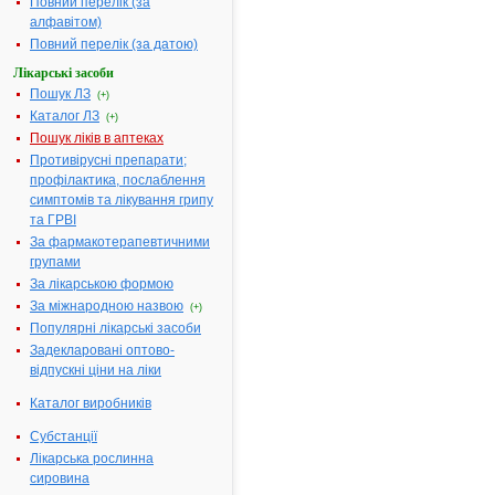
Повний перелік (за
або по 10
алфавітом)
блістерів у
Повний перелік (за датою)
картонній
пачці; по 15
Лікарські засоби
таблеток у
Пошук ЛЗ
(+)
блістері, по 2
Каталог ЛЗ
(+)
блістери у
Пошук ліків в аптеках
картонній пачці
Противірусні препарати;
Діючі
1 таблетка
профілактика, послаблення
речовини:
містить 1,438
симптомів та лікування грипу
мг разагіліну
та ГРВІ
гемітартрату,
За фармакотерапевтичними
що
групами
еквівалентно 1
За лікарською формою
мг разагіліну
За міжнародною назвою
(+)
Термін
3 роки.
Популярні лікарські засоби
придатності:
Задекларовані оптово-
Номер
UA/19767/01/01
відпускні ціни на ліки
реєстраційного
Каталог виробників
посвідчення:
Термін дії
з 05.12.2022 по
Субстанції
посвідчення:
05.12.2027
Лікарська рослинна
сировина
АТ код:
N04BD02