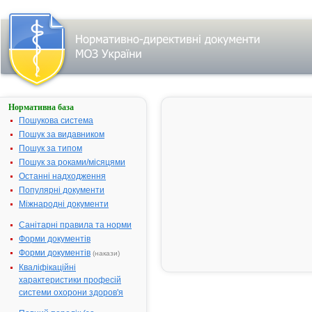
Нормативна база
АДАЛАТ®
СЛ
Пошукова система
Пошук за видавником
Назва:
АДАЛАТ® С
Пошук за типом
Міжнародна
Nifedipine
Пошук за роками/місяцями
непатентована назва:
Останні надходження
Виробник:
"Bayer Healt
Популярні документи
AG", Німечч
Міжнародні документи
Лікарська форма:
Таблетки
Санітарні правила та норми
Форма випуску:
Таблетки рап
Форми документів
оболонкою, 
Форми документів
(накази)
(10х3)
Кваліфікаційні
Діючі речовини:
1 таблетка м
характеристики професій
- 20.0 мг
системи охорони здоров'я
Допоміжні речовини:
Целюлоза мі