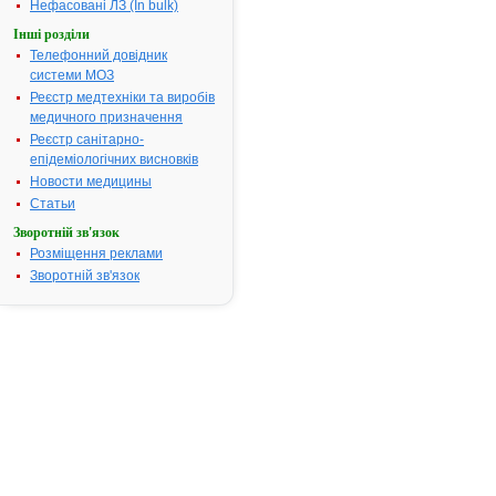
Нефасовані ЛЗ (In bulk)
АТ код:
C08CA05
Наказ МОЗ:
460 від 09.0
Інші розділи
Телефонний довідник
системи МОЗ
Реєстр медтехніки та виробів
Інструкція
медичного призначення
для
застосування
Реєстр санітарно-
АДАЛАТ®
епідеміологічних висновків
СЛ
Новости медицины
Статьи
Зворотній зв'язок
ІНСТРУКЦІЯ
Розміщення реклами
для
Зворотній зв'язок
медичного
застосування
препарату
АДАЛАТ®
СЛ
(АDАLАТ®
SL)
Загальна
характеристика: