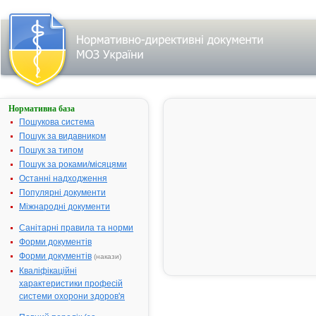
Нормативна база
ОСМО-
АДАЛАТ®
Пошукова система
Пошук за видавником
Назва:
ОСМО-АДА
Пошук за типом
Міжнародна
Nifedipine
Пошук за роками/місяцями
непатентована назва:
Останні надходження
Виробник:
"Bayer Healt
Популярні документи
AG", Німечч
Міжнародні документи
Лікарська форма:
Таблетки
Санітарні правила та норми
Форма випуску:
Таблетки, вк
Форми документів
контрольова
Форми документів
(накази)
по 30 мг або
Кваліфікаційні
(14х2)
характеристики професій
Діючі речовини:
1 таблетка м
системи охорони здоров'я
30.0 мг або 6