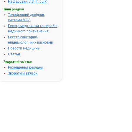
Нефасовані ЛЗ (In bulk)
Інші розділи
Інструкція
Телефонний довідник
для
системи МОЗ
застосування
ОСМО-
Реєстр медтехніки та виробів
АДАЛАТ®
медичного призначення
Реєстр санітарно-
епідеміологічних висновків
ІНСТРУКЦІЯ
Новости медицины
Статьи
для
медичного
Зворотній зв'язок
застосування
Розміщення реклами
препарату
Зворотній зв'язок
ОСМО-
АДАЛАТ®
(OSMO-
ADALAT®)
Загальна
характеристика:
міжнародна
та