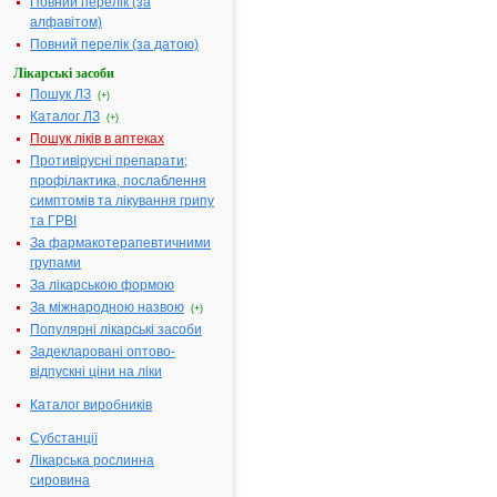
Повний перелік (за
алфавітом)
МІНІСТЕРСТВО
Повний перелік (за датою)
ОХОРОНИ
Лікарські засоби
ЗДОРОВ'Я
Пошук ЛЗ
(+)
УКРАЇНИ
Каталог ЛЗ
(+)
НАКАЗ
Пошук ліків в аптеках
N
23.03.2011
Противірусні препарати;
158
профілактика, послаблення
м.Київ
симптомів та лікування грипу
Про державну
та ГРВІ
реєстрацію
За фармакотерапевтичними
(перереєстрацію)
групами
лікарських
За лікарською формою
засобів та
За міжнародною назвою
внесення змін у
(+)
Популярні лікарські засоби
реєстраційні
матеріали
Задекларовані оптово-
відпускні ціни на ліки
Каталог виробників
Відповідно
до
Субстанції
статті
Лікарська рослинна
9
сировина
Закону