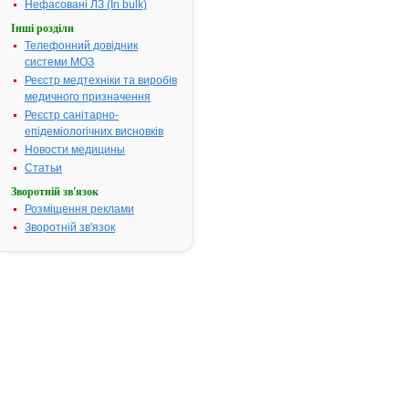
Нефасовані ЛЗ (In bulk)
України
"Про
Інші розділи
лікарські
Телефонний довідник
засоби",
системи МОЗ
пункту
Реєстр медтехніки та виробів
5
медичного призначення
Порядку
Реєстр санітарно-
державної
епідеміологічних висновків
реєстрації
Новости медицины
(перереєстрації)
Статьи
лікарських
засобів,
Зворотній зв'язок
затвердженого
Розміщення реклами
постановою
Зворотній зв'язок
Кабінету
Міністрів
України
від
26.05.2005
№
376,
на
підставі
результатів
експертизи