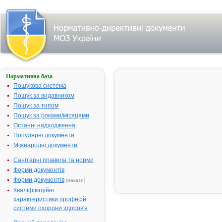
Нормативна база
Про державну
реєстрацію
Пошукова система
(перереєстрацію)
Пошук за видавником
лікарських
Пошук за типом
засобів та
внесення змін у
Пошук за роками/місяцями
реєстраційні
Останні надходження
матеріали
Популярні документи
№ 158;
Міжнародні документи
прийнятий:
23-03-2011;
Санітарні правила та норми
чинний
Видавник:
Форми документів
Міністерство
охорони
Форми документів
(накази)
здоров'я
Кваліфікаційні
України
Тип
характеристики професій
документа:
системи охорони здоров'я
Наказ