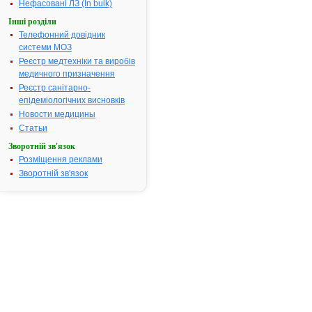
Нефасовані ЛЗ (In bulk)
для
Інші розділи
забезпечення
Телефонний довідник
впровадження
системи МОЗ
системи
зовнішнього
Реєстр медтехніки та виробів
контролю
медичного призначення
якості
Реєстр санітарно-
діагностики
епідеміологічних висновків
ВІЛ
Новости медицины
та
Статьи
оцінки
Зворотній зв'язок
якості
Розміщення реклами
тест-
систем
Зворотній зв'язок
для
діагностики
ВІЛ,
закуплених
за
кошти
Державного
бюджету
України
у
2011