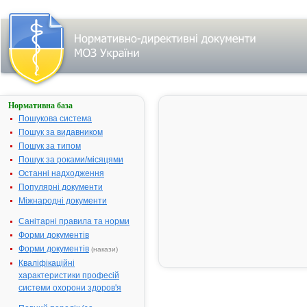
Нормативна база
"Про
організацію
Пошукова система
роботи
Пошук за видавником
кабінету
Пошук за типом
протибольової
терапії
Пошук за роками/місяцями
Останні надходження
№ 861;
прийнятий:
Популярні документи
05-12-2011;
Міжнародні документи
чинний
Видавник:
Міністерство
Санітарні правила та норми
охорони
здоров'я
Форми документів
України
Форми документів
(накази)
Тип
документа:
Кваліфікаційні
Наказ
характеристики професій
системи охорони здоров'я