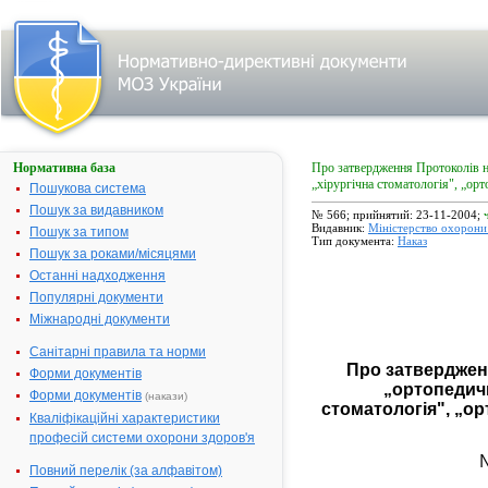
Нормативна база
Про затвердження Протоколів на
„хірургічна стоматологія", „орт
Пошукова система
Пошук за видавником
№ 566; прийнятий: 23-11-2004;
Видавник:
Міністерство охорони 
Пошук за типом
Тип документа:
Наказ
Пошук за роками/місяцями
Останні надходження
Популярні документи
Міжнародні документи
Санітарні правила та норми
Про затверджен
Форми документів
„ортопедичн
Форми документів
(накази)
стоматологія", „ор
Кваліфікаційні характеристики
професій системи охорони здоров'я
Повний перелік (за алфавітом)