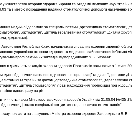
зу Міністерства охорони здоров'я України та Академії медичних наук України в
1.9.03 та з метою покращення надання стоматологічної допомоги населенню в У
дання медичної допомоги за спеціальностями „ортопедична стоматологія", „
томатологія", „ортодонтія", „дитяча терапевтична стоматологія", „дитяча хірург
коли, додаються).
'я Автономної Республіки Крим, начальникам управлінь охорони здоров'я облас
оловного управління охорони здоров'я та медичного забезпечення Київської мі
ікувально-профілактичних закладів, підпорядкованих МОЗ України:
ня в діяльність закладів охорони здоров'я Протоколів починаючи з 1 січня 20
 медичної допомоги населенню, управлінню організації медичної допомоги діт
алістам МОЗ України за фахом „ортопедична стоматологія", „терапевтична ст
„ортодонтія", „дитяча стоматологія" у разі надходження пропозицій при їх доціл
астіше одного разу на рік.
в чинність, наказ Міністерства охорони здоров'я України від 31.08.04 №435 „
ї допомоги дітям за спеціальністю „дитяча терапевтична стоматологія".
аказу покласти на заступника Міністра охорони здоров'я Загороднього В. В.