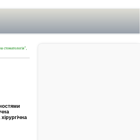
а стоматологія",
ьностями
ічна
 хірургічна