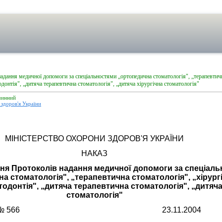
дання медичної допомоги за спеціальностями „ортопедична стоматологія", „терапевтичн
одонтія", „дитяча терапевтична стоматологія", „дитяча хірургічна стоматологія"
чинний
здоров'я України
МІНІСТЕРСТВО ОХОРОНИ ЗДОРОВ'Я УКРАЇНИ
НАКАЗ
ня Протоколів надання медичної допомоги за спеціал
а стоматологія", „терапевтична стоматологія", „хірург
тодонтія", „дитяча терапевтична стоматологія", „дитяча
стоматологія"
№ 566
23.11.2004