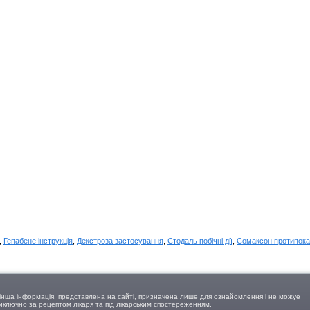
,
Гепабене інструкція
,
Декстроза застосування
,
Стодаль побічні дії
,
Сомаксон протипока
а інша інформація, представлена на сайті, призначена лише для ознайомлення і не можуе
виключно за рецептом лікаря та під лікарським спостереженням.