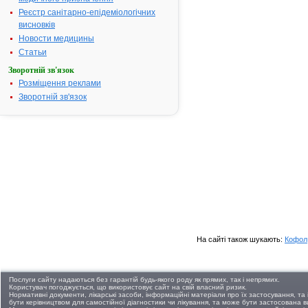
Реєстр санітарно-епідеміологічних
висновків
Новости медицины
Статьи
Зворотній зв'язок
Розміщення реклами
Зворотній зв'язок
На сайті також шукають:
Кофол
Послуги сайту надаються без гарантій будь-якого роду як прямих, так і непрямих.
Користувач погоджується, що використовує сайт на свій власний ризик.
Нормативні документи, лікарські засоби, інформаційні матеріали про їх застосування, т
бути керівництвом для самостійної діагностики чи лікування, та може бути застосована 