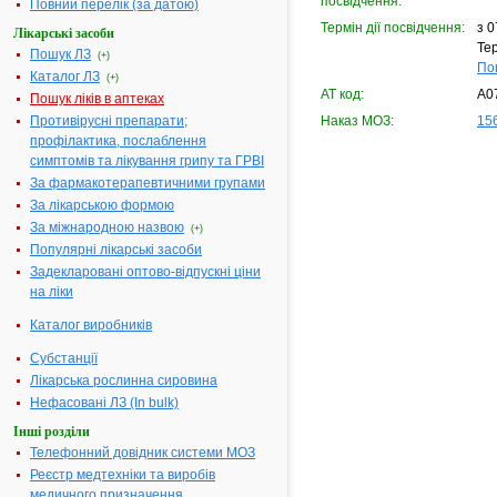
посвідчення:
Повний перелік (за датою)
Термін дії посвідчення:
з 0
Лікарські засоби
Тер
Пошук ЛЗ
(+)
По
Каталог ЛЗ
(+)
АТ код:
A0
Пошук ліків в аптеках
Противірусні препарати;
Наказ МОЗ:
156
профілактика, послаблення
симптомів та лікування грипу та ГРВІ
За фармакотерапевтичними групами
За лікарською формою
За міжнародною назвою
(+)
Популярні лікарські засоби
Задекларовані оптово-відпускні ціни
на ліки
Каталог виробників
Субстанції
Лікарська рослинна сировина
Нефасовані ЛЗ (In bulk)
Інші розділи
Телефонний довідник системи МОЗ
Реєстр медтехніки та виробів
медичного призначення