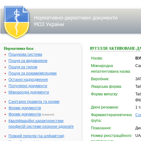
Нормативна база
ВУГІЛЛЯ АКТИВОВАНЕ-Д
Пошукова система
Назва:
ВУ
Пошук за видавником
Міжнародна
Car
Пошук за типом
непатентована назва:
Пошук за роками/місяцями
Виробник:
ЗА
Останні надходження
Популярні документи
Лікарська форма:
Та
Міжнародні документи
Форма випуску:
Таб
фі
Санітарні правила та норми
Діючі речовини:
1 т
Форми документів
Форми документів
(накази)
Фармакотерапевтична
Со
група:
Кваліфікаційні характеристики
професій системи охорони здоров'я
Показання:
Дис
Номер реєстраційного
UA
Повний перелік (за алфавітом)