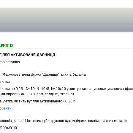
АРНИЦЯ
ГІЛЛЯ АКТИВОВАНЕ-ДАРНИЦЯ
bo activatus
Т "Фармацевтична фірма "Дарниця", м.Київ, Україна
блетки
летки по 0,25 г № 10, № 10х5, № 10х10 у контурних чарункових упаковках (фасу
рми-виробника ТОВ "Фарм-Холдінг", Україна)
аблетка містить вугiлля активованого - 0.25 г
рбенти
пепсія, харчові інтоксикації, отруєння алколоїдами, солями важких металів.
/2994/01/01