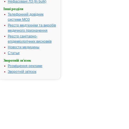
Нефасовані ЛЗ (In bulk)
Номер реєстраційного
Р.10.03/0750
посвідчення:
Інші розділи
Телефонний довідник
Термін дії посвідчення:
з 22.10.2008
системи МОЗ
22.10.2012
Реєстр медтехніки та виробів
Термін дії
медичного призначення
реєстраційн
Реєстр санітарно-
посвідчення
епідеміологічних висновків
закінчився.
Пошук даних
Новости медицины
реєстрацію 
Статьи
АЛЬФАФОР
Зворотній зв'язок
АТ код:
A11CC03
Розміщення реклами
Наказ МОЗ:
595 від 22.1
Зворотній зв'язок
Інструкція для
застосування
АЛЬФАФОРКАЛ
ПЛЮС
ІНСТРУКЦІЯ
для
медичного