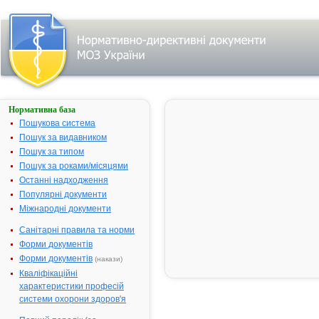
Нормативна база
АЛЬФАФОРКАЛ
ПЛЮС
Пошукова система
Пошук за видавником
Назва:
АЛЬФАФОР
Пошук за типом
ПЛЮС
Пошук за роками/місяцями
Міжнародна
Comb drug
Останні надходження
непатентована назва:
Популярні документи
Виробник:
КУСУМ ХЕЛ
Міжнародні документи
ПВТ. ЛТД., Ін
Санітарні правила та норми
Лікарська форма:
Капсули
Форми документів
Форма випуску:
Капсули № 
Форми документів
(накази)
Діючі речовини:
1 капсула мі
Кваліфікаційні
альфакальци
характеристики професій
0.25 мкг, кал
системи охорони здоров'я
карбонату - 
(що еквівал