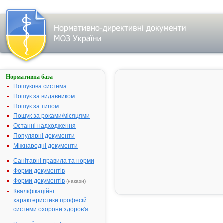
Нормативна база
РАБЕЛОК
Пошукова система
Назва:
РАБЕЛОК
Пошук за видавником
Міжнародна
Rabeprazole
Пошук за типом
непатентована назва:
Пошук за роками/місяцями
Виробник:
Каділа Фарм
Останні надходження
Індія
Популярні документи
Міжнародні документи
Лікарська форма:
Таблетки
Форма випуску:
Таблетки ки
Санітарні правила та норми
10 мг № 10,
Форми документів
Діючі речовини:
1 таблетка м
Форми документів
(накази)
рабепразолу 
Кваліфікаційні
Допоміжні речовини:
Ядро: маніто
характеристики професій
оксид легкий
системи охорони здоров'я
гідроксипро