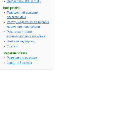
шлунка.• Си
Нефасовані ЛЗ (In bulk)
лікування е
Інші розділи
виразкової
Телефонний довідник
гастроезофа
системи МОЗ
рефлюксної 
Реєстр медтехніки та виробів
Довготривал
медичного призначення
гастроезофа
Реєстр санітарно-
рефлюксної 
епідеміологічних висновків
Симптоматич
Новости медицины
гастроезофа
рефлюксної 
Статьи
помірного д
Зворотній зв'язок
ступеня.• С
Розміщення реклами
Золлінгера-Е
Зворотній зв'язок
комбінації з
антибактер
терапевтич
ерадикації He
(H. pylori) у 
пептичною 
та дванадця
Термін придатності:
2р
Номер реєстраційного
UA/1441/01/
посвідчення: