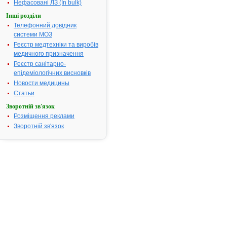
Термін дії посвідчення:
з 21.12.2009
Нефасовані ЛЗ (In bulk)
21.12.2014
Інші розділи
Термін дії
Телефонний довідник
реєстраційн
системи МОЗ
посвідчення
Реєстр медтехніки та виробів
закінчився.
медичного призначення
Пошук даних
Реєстр санітарно-
реєстрацію
епідеміологічних висновків
препарату
ЧЕБРЕЦЮ Т
Новости медицины
Статьи
АТ код:
R05CA18
Зворотній зв'язок
Наказ МОЗ:
977 від
21.12.2009
Розміщення реклами
Зворотній зв'язок
Інструкція
для
застосування
ЧЕБРЕЦЮ
ТРАВА
І
Н
С