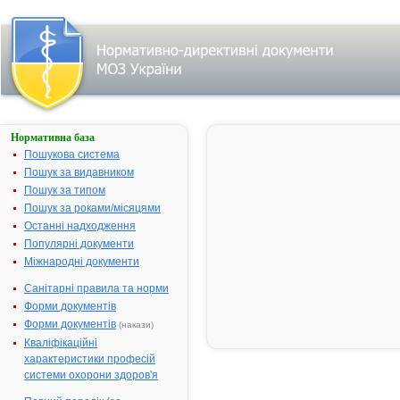
Нормативна база
АККУЗИД®
20
Пошукова система
Пошук за видавником
Назва:
АККУЗИД® 
Пошук за типом
Міжнародна
Comb drug
Пошук за роками/місяцями
непатентована назва:
Останні надходження
Виробник:
Гедеке ГмбХ
Популярні документи
Лікарська форма:
Таблетки, в
Міжнародні документи
Форма випуску:
Таблетки, вк
Санітарні правила та норми
20 мг/12,5 м
Форми документів
Діючі речовини:
1 таблетка м
Форми документів
(накази)
квінаприлу - 
Кваліфікаційні
гідрохлортіа
характеристики професій
Допоміжні речовини:
Лактоза (мон
системи охорони здоров'я
карбонат, по