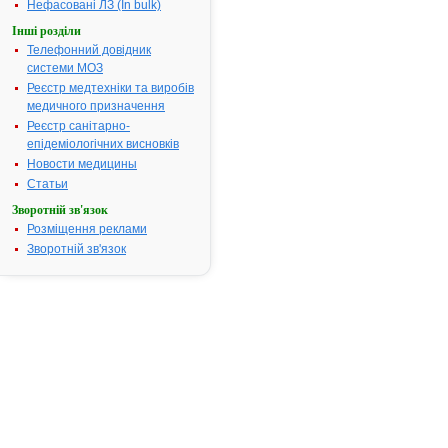
Нефасовані ЛЗ (In bulk)
Інші розділи
Інструкція
Телефонний довідник
для
системи МОЗ
застосування
АККУЗИД®
Реєстр медтехніки та виробів
20
медичного призначення
Реєстр санітарно-
епідеміологічних висновків
ІНСТРУКЦІЯ
Новости медицины
для
медичного
Статьи
застосування
Зворотній зв'язок
препарату
Розміщення реклами
®
АККУЗИД
Зворотній зв'язок
20
®
(ACCUZIDE
)
Склад.
quinaprilum;
hydrochlorthiazidum.
діюча
речовина:
1
таблетка