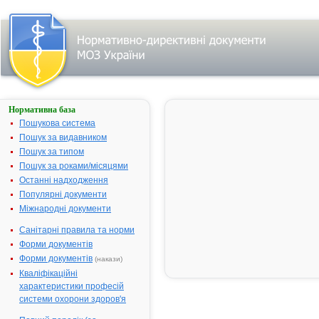
Нормативна база
АМПРИЛ
HD
Пошукова система
Пошук за видавником
Назва:
АМПРИЛ H
Пошук за типом
Міжнародна
Comb drug
Пошук за роками/місяцями
непатентована назва:
Останні надходження
Виробник:
КРКА д.д., Н
Популярні документи
Словенія
Міжнародні документи
Лікарська форма:
Таблетки
Санітарні правила та норми
Форма випуску:
Таблетки, 5 
Форми документів
28, № 30, № 
Форми документів
(накази)
№ 90, № 98
Кваліфікаційні
Діючі речовини:
1 таблетка м
характеристики професій
раміприлу 5 
системи охорони здоров'я
гідрохлороті