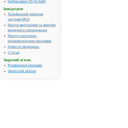
Нефасовані ЛЗ (In bulk)
Інші розділи
Інструкція
Телефонний довідник
для
системи МОЗ
застосування
АМПРИЛ
Реєстр медтехніки та виробів
HD
медичного призначення
Реєстр санітарно-
епідеміологічних висновків
Новости медицины
ІНСТРУКЦІЯ
Статьи
для
Зворотній зв'язок
медичного
Розміщення реклами
застосування
Зворотній зв'язок
препарату
АМПРИЛ
HD
®
AMPRIL
HD
Склад.
Діюча
речовина:
раміприл/
гідрохлоротіазид;