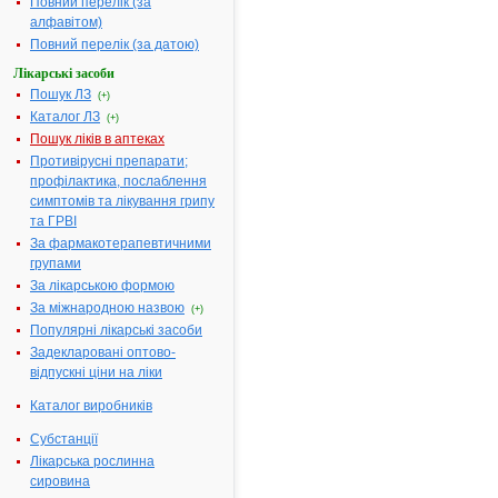
Повний перелік (за
Форма випуску:
Розчин для
алфавітом)
ін'єкцій, 40 
Повний перелік (за датою)
по 2 мл в
ампулах № 
Лікарські засоби
Пошук ЛЗ
Діючі речовини:
1 мл розчин
(+)
містить:
Каталог ЛЗ
(+)
гентаміцину
Пошук ліків в аптеках
сульфату у
Противірусні препарати;
перерахуван
профілактика, послаблення
на 100 %
симптомів та лікування грипу
безводну
та ГРВІ
речовину 40
За фармакотерапевтичними
Допоміжні речовини:
Натрію
групами
метабісульфі
За лікарською формою
динатрію
За міжнародною назвою
(+)
едетат, вода
Популярні лікарські засоби
для ін'єкцій
Задекларовані оптово-
Фармакотерапевтична
Антибіотики
відпускні ціни на ліки
група:
аміноглікоз
Каталог виробників
Показання:
Сепсис, мені
перитоніт,
Субстанції
септичний
Лікарська рослинна
ендокардит,
сировина
інфекційно-