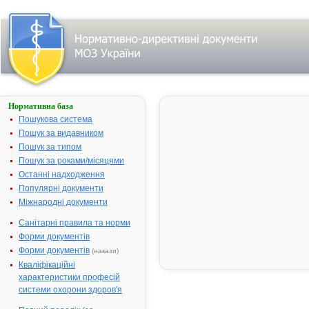
Нормативна база
ГЕНТАМІЦИНУ
СУЛЬФАТ-
Пошукова система
ДАРНИЦЯ
Пошук за видавником
Пошук за типом
Назва:
ГЕНТАМІЦИ
Пошук за роками/місяцями
СУЛЬФАТ-
ДАРНИЦЯ
Останні надходження
Популярні документи
Міжнародна
Gentamicin
Міжнародні документи
непатентована назва:
Виробник:
ЗАТ
Санітарні правила та норми
"Фармацевт
Форми документів
фірма
Форми документів
(накази)
"Дарниця",
Кваліфікаційні
м.Київ, Украї
характеристики професій
Лікарська форма:
Розчин для
системи охорони здоров'я
ін'єкцій