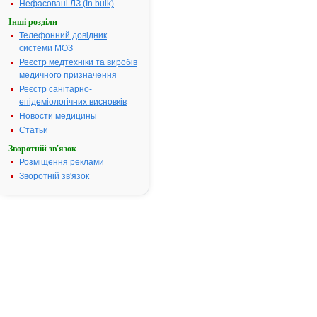
Нефасовані ЛЗ (In bulk)
запальні
Інші розділи
захворюван
Телефонний довідник
органів дих
системи МОЗ
(пневмонія,
абсцес леген
Реєстр медтехніки та виробів
інфекції ниро
медичного призначення
сечовивідни
Реєстр санітарно-
шляхів
епідеміологічних висновків
(пієлонефри
Новости медицины
цистит,
Статьи
уретрит),
Зворотній зв'язок
інфіковані о
Розміщення реклами
та ін.
Зворотній зв'язок
Термін придатності:
3р.
Номер реєстраційного
UA/6256/01/
посвідчення:
Термін дії посвідчення:
з 16.04.2007
16.04.2012
Термін дії
реєстраційн
посвідчення
закінчився.
Пошук дани
про реєстра