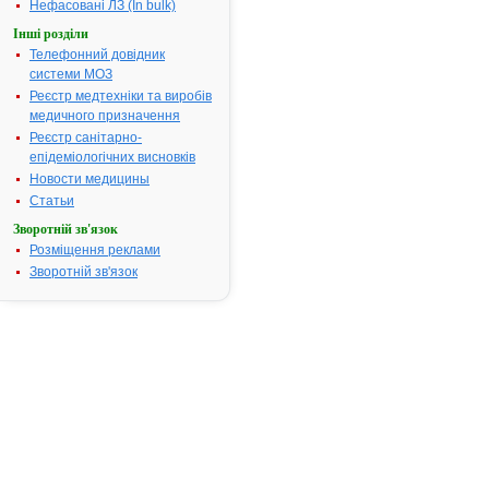
трофіки
Нефасовані ЛЗ (In bulk)
тканин;
Інші розділи
порушення
Телефонний довідник
мозкового
системи МОЗ
кровообігу;
Реєстр медтехніки та виробів
ішем. інсульт
медичного призначення
церебральн
Реєстр санітарно-
атеросклеро
епідеміологічних висновків
порушення
Новости медицины
кровообігу в
сітківці,
Статьи
судинній
Зворотній зв'язок
оболонці ока
Розміщення реклами
зміни при
Зворотній зв'язок
патології су
внутрішньог
вуха з
поступовим
зниженням 
Термін придатності:
2р.
Номер реєстраційного
UA/6388/01/
посвідчення:
Термін дії посвідчення:
з 28.04.2007
28.04.2012