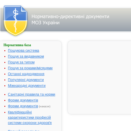
Нормативна база
ЛАТРЕН®
Пошукова система
Назва:
ЛАТРЕН®
Пошук за видавником
Міжнародна
Pentoxifyllin
Пошук за типом
непатентована назва:
Пошук за роками/місяцями
Виробник:
ТОВ "Юрія-
Останні надходження
Фарм", м. Киї
Популярні документи
Україна
Міжнародні документи
Лікарська форма:
Розчин для
Санітарні правила та норми
інфузій
Форми документів
Форма випуску:
Розчин для
Форми документів
(накази)
інфузій 0,05
Кваліфікаційні
по 100 мл, а
характеристики професій
по 200 мл, а
системи охорони здоров'я
по 400 мл у
пляшках