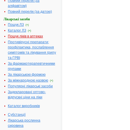
Повний перелік (за
Діючі речовини:
100 мл розч
алфавітом)
містять 50 м
Повний перелік (за датою)
пентоксифіл
Лікарські засоби
Допоміжні речовини:
Натрію хлор
Пошук ЛЗ
(+)
калію хлорид
Каталог ЛЗ
(+)
кальцію
Пошук ліків в аптеках
хлорид, нат
Противірусні препарати;
лактат, вода
профілактика, послаблення
для ін'єкцій
симптомів та лікування грипу
Фармакотерапевтична
Спазмолітич
та ГРВІ
група:
засоби, які
За фармакотерапевтичними
розслаблюю
групами
гладкі м'язи
За лікарською формою
кровоносних
За міжнародною назвою
(+)
судин, а так
Популярні лікарські засоби
бронхів та
Задекларовані оптово-
інших
відпускні ціни на ліки
внутрішніх
органів
Каталог виробників
Показання:
Порушення
Субстанції
периф.
Лікарська рослинна
кровообігу;
сировина
порушення