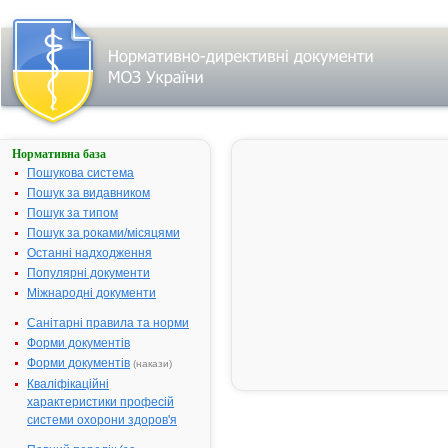
Нормативна база
АМОКСИЦИЛІН
СОЛЮТАБ -
Пошукова система
НОРТОН
Пошук за видавником
Пошук за типом
Назва:
АМОКСИЦИ
Пошук за роками/місяцями
СОЛЮТАБ -
НОРТОН
Останні надходження
Популярні документи
Міжнародна
Amoxicillin
Міжнародні документи
непатентована назва:
Виробник:
Юнімакс
Санітарні правила та норми
Лабораторіе
Форми документів
Індія
Форми документів
(накази)
Лікарська форма:
Таблетки
Кваліфікаційні
Форма випуску:
Таблетки ро
характеристики професій
зі смаком
системи охорони здоров'я
апельсина п