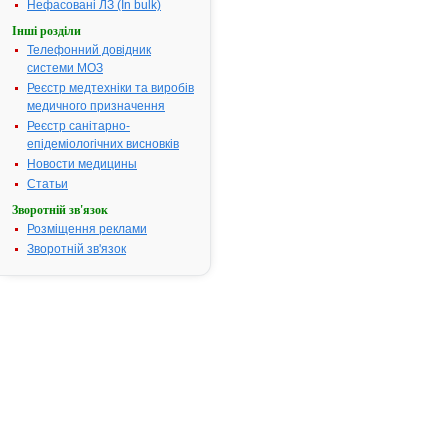
цитраль, лак
Нефасовані ЛЗ (In bulk)
Фармакотерапевтична
Препарати г
Інші розділи
група:
пеніциліну
Телефонний довідник
системи МОЗ
Показання:
Інфекції,
спричинені
Реєстр медтехніки та виробів
чутливими д
медичного призначення
препарату
Реєстр санітарно-
мікрооргані
епідеміологічних висновків
органів диха
Новости медицины
органів шлун
Статьи
кишкового т
Зворотній зв'язок
(ШКТ); орган
Розміщення реклами
сечостатево
Зворотній зв'язок
системи; шкі
м’яких ткани
Термін придатності:
2р.
Номер реєстраційного
UA/8001/01/
посвідчення:
Термін дії посвідчення:
з 31.03.2008
31.03.2013
Термін дії
реєстраційн
посвідчення
закінчився.