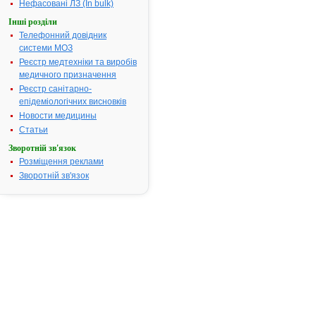
реєстраційн
Нефасовані ЛЗ (In bulk)
посвідчення 
Інші розділи
Пошук даних
Телефонний довідник
реєстрацію 
системи МОЗ
АЛЕКСОФА
Реєстр медтехніки та виробів
АТ код:
R06AX26
медичного призначення
Наказ МОЗ:
283 від 30.0
Реєстр санітарно-
епідеміологічних висновків
Новости медицины
Статьи
Інструкція для
застосування
Зворотній зв'язок
АЛЕКСОФАСТ
Розміщення реклами
Зворотній зв'язок
ІНСТРУКЦІЯ
для
медичного
застосування
препарату
АЛЕКСОФАСТ
(ALEXOFAST)