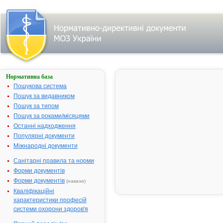
Нормативна база
АЛЕКСОФАСТ
Пошукова система
Назва:
АЛЕКСОФА
Пошук за видавником
Міжнародна
Fexofenadin
Пошук за типом
непатентована назва:
Пошук за роками/місяцями
Виробник:
Сандоз Прай
Останні надходження
Індія
Популярні документи
Міжнародні документи
Лікарська форма:
Таблетки
Форма випуску:
Таблетки, вк
Санітарні правила та норми
плівковою о
Форми документів
по 120 мг №
Форми документів
(накази)
Діючі речовини:
1 таблетка м
Кваліфікаційні
мг фексофе
характеристики професій
гідрохлорид
системи охорони здоров'я
Допоміжні речовини:
Лактози моно