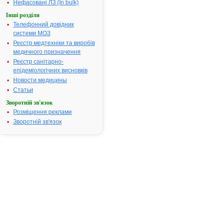
Нефасовані ЛЗ (In bulk)
форми осте
Інші розділи
(постменоп
Телефонний довідник
остеопороз;
системи МОЗ
остеопороз,
пов‘язаний 
Реєстр медтехніки та виробів
лікуванням
медичного призначення
глюкокортик
Реєстр санітарно-
сенільний);-
епідеміологічних висновків
остеомаляці
Новости медицины
наслідок
Статьи
недостатньо
Зворотній зв'язок
всмоктуванн
Розміщення реклами
наприклад у
Зворотній зв'язок
мальабсорбц
постгастрек
синдрому;-
гіпопаратире
гіпофосфат
вітамін D-
резистентни
остеомаляці
додаткова те
остеодистро
хронічній ни
недостатност