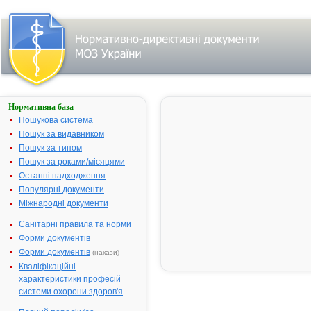
Нормативна база
АЛЬФА
Д3-
Пошукова система
ТЕВА
Пошук за видавником
Пошук за типом
Назва:
АЛЬФА Д3-
Пошук за роками/місяцями
Міжнародна
Alfacalcidol
Останні надходження
непатентована назва:
Популярні документи
Виробник:
ТЕВА Фарма
Міжнародні документи
Індастріз Лт
(пакування,
Санітарні правила та норми
дозволу на
Форми документів
реалізацію)/
Форми документів
(накази)
Шерер ГмбХ 
Кваліфікаційні
(виробництво
характеристики професій
Ізраїль/Німе
системи охорони здоров'я
Лікарська форма:
Капсули