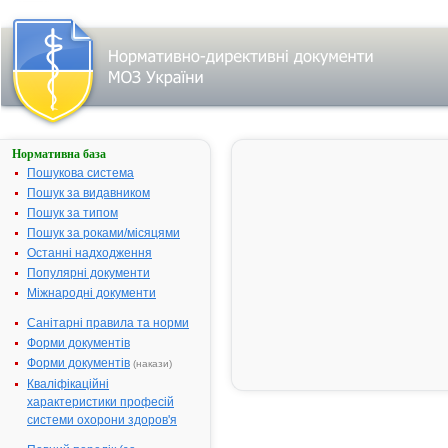
Нормативна база
АМОКСИКЛАВ®
Пошукова система
Назва:
АМОКСИКЛ
Пошук за видавником
Міжнародна
Amoxicillin a
Пошук за типом
непатентована назва:
enzyme inhib
Пошук за роками/місяцями
Виробник:
Сандоз Гмб
Останні надходження
(виробник,
Популярні документи
пакувальник
Міжнародні документи
первинну
Санітарні правила та норми
упаковку)/Ле
фармацевти
Форми документів
компанія д.д.
Форми документів
(накази)
Словенія,
Кваліфікаційні
підприємств
характеристики професій
компанії Са
системи охорони здоров'я
(пакувальник