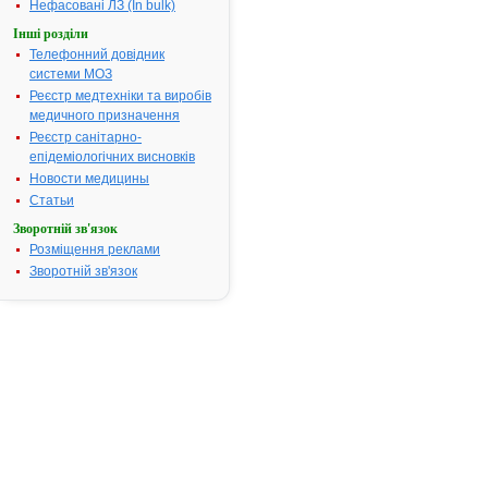
чутливими
Нефасовані ЛЗ (In bulk)
штамами до
Інші розділи
комбінації
Телефонний довідник
амоксицилін
системи МОЗ
клавуланова
Реєстр медтехніки та виробів
кислота:• зм
медичного призначення
інфекції,
Реєстр санітарно-
спричинені
епідеміологічних висновків
грампозитив
Новости медицины
грамнегати
мікрооргані
Статьи
та анаероба
Зворотній зв'язок
інфекції ЛОР
Розміщення реклами
органів (гост
Зворотній зв'язок
хронічний си
гострий і хр
отит, заглот
абсцес,
тонзилофари
інфекції дих
шляхів (гостр
хронічні брон
пневмонія);•
інфекції жов
шляхів