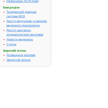
них рецидив
Нефасовані ЛЗ (In bulk)
тонзиліти, с
Інші розділи
середні отит
Телефонний довідник
інфекції ниж
системи МОЗ
дихальних ш
Реєстр медтехніки та виробів
(хронічний б
медичного призначення
бронхопневм
Реєстр санітарно-
інфекції
епідеміологічних висновків
сечовидільн
Новости медицины
системи (ци
уретрити,
Статьи
пієлонефрит
Зворотній зв'язок
винятком
Розміщення реклами
простатиту)
Зворотній зв'язок
інфекції жін
статевих орг
(септичний 
післяполого
сепсис, сепс
тазових орга
абдомінальні
та післяопер
інтраабдомі
ускладнення
числі