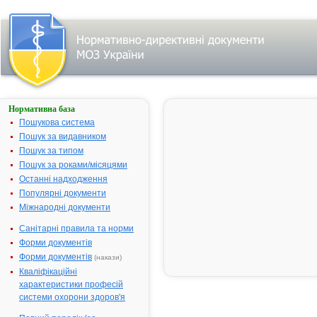
Нормативна база
АМОКСИКЛАВ®
Пошукова система
Назва:
АМОКСИКЛ
Пошук за видавником
Міжнародна
Amoxicillin a
Пошук за типом
непатентована назва:
enzyme inhib
Пошук за роками/місяцями
Виробник:
Сандоз ГмбХ
Останні надходження
фармацевти
Популярні документи
компанія д.д.
Міжнародні документи
Словенія,
Санітарні правила та норми
підприємств
компанії Сан
Форми документів
Австрія/Сло
Форми документів
(накази)
Лікарська форма:
Порошок
Кваліфікаційні
характеристики професій
Форма випуску:
Порошок дл
системи охорони здоров'я
розчину для і
1000 мг/200 