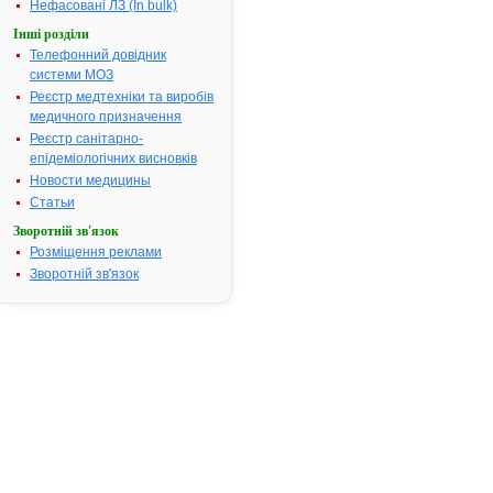
Нефасовані ЛЗ (In bulk)
застосування
АЛЕРГОДИЛ®
Інші розділи
Телефонний довідник
ІНСТРУКЦІЯ
системи МОЗ
для
Реєстр медтехніки та виробів
медичного
медичного призначення
застосування
Реєстр санітарно-
препарату
епідеміологічних висновків
АЛЕРГОДИЛ®
Новости медицины
(ALLERGODIL®)
Статьи
Зворотній зв'язок
Склад
лікарського
Розміщення реклами
засобу:
Зворотній зв'язок
діюча
речовина
:
азеластину
гідрохлорид;
1
мл
розчину
містить
азеластину
гідрохлориду
1