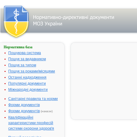
Нормативна база
АЛЕРГОДИЛ®
Пошукова система
Назва:
АЛЕРГОДИ
Пошук за видавником
Міжнародна
Azelastine
Пошук за типом
непатентована назва:
Пошук за роками/місяцями
Виробник:
МЕДА Менью
Останні надходження
Німеччина
Популярні документи
Міжнародні документи
Лікарська форма:
Спрей наза
Форма випуску:
Спрей назал
Санітарні правила та норми
мг/мл по 10
Форми документів
з нагвинчен
Форми документів
(накази)
Діючі речовини:
1 мл розчину
Кваліфікаційні
азеластину 
характеристики професій
Допоміжні речовини:
натрію едета
системи охорони здоров'я
гідроксипро