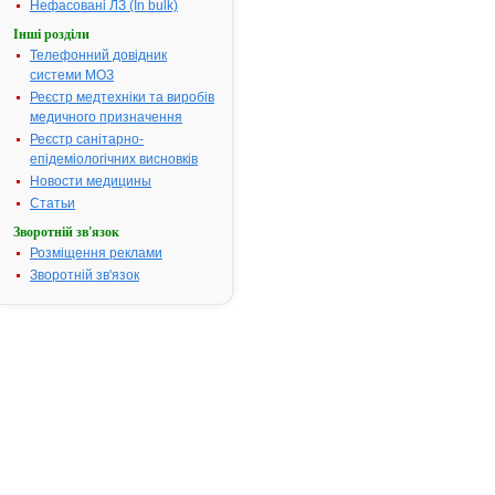
електролітн
Нефасовані ЛЗ (In bulk)
порушенням
Інші розділи
для посиле
Телефонний довідник
ефективності
системи МОЗ
покращання
Реєстр медтехніки та виробів
переносимос
медичного призначення
серцевих
Реєстр санітарно-
глікозидів;–
епідеміологічних висновків
станах, які
Новости медицины
супроводжу
гіпокаліємією
Статьи
гіпомагніємі
Зворотній зв'язок
тому числі
Розміщення реклами
передозува
Зворотній зв'язок
салуретиків)
Термін придатності:
3р.
Номер реєстраційного
UA/4509/01/
посвідчення:
Термін дії посвідчення:
з 23.03.2011
23.03.2016
Термін дії
реєстраційн
посвідчення
закінчився.