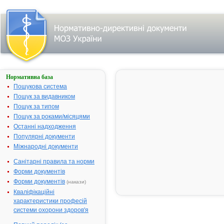
Нормативна база
АСПАРКАМ
Пошукова система
Назва:
АСПАРКАМ
Пошук за видавником
Міжнародна
Potassium a
Пошук за типом
непатентована назва:
magnesium
Пошук за роками/місяцями
aspartate*
Останні надходження
Виробник:
АТ "Галичфа
Популярні документи
м. Львів, Укр
Міжнародні документи
Лікарська форма:
Таблетки
Санітарні правила та норми
Форма випуску:
Таблетки № 
Форми документів
блістерах
Форми документів
(накази)
Діючі речовини:
1 таблетка
Кваліфікаційні
містить магн
характеристики професій
аспарагінат
системи охорони здоров'я
0,175 г, калі