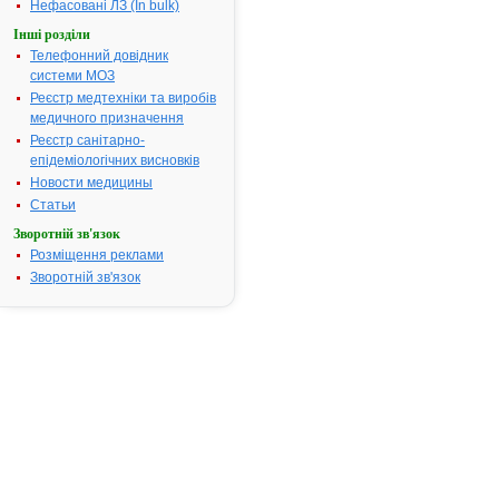
ускладнення
Нефасовані ЛЗ (In bulk)
введення не
Інші розділи
крові, отрує
Телефонний довідник
барбітурата
системи МОЗ
інші отруєнн
Реєстр медтехніки та виробів
Термін придатності:
3 роки
медичного призначення
Номер реєстраційного
UA/4809/01/
Реєстр санітарно-
посвідчення:
епідеміологічних висновків
Новости медицины
Термін дії посвідчення:
з 03.08.2011
03.08.2016
Статьи
Термін дії
Зворотній зв'язок
реєстраційн
Розміщення реклами
посвідчення
Зворотній зв'язок
закінчився.
Пошук даних
реєстрацію
препарату 
АТ код:
B05BC01
Наказ МОЗ:
461 від 03.0
Інструкція
для