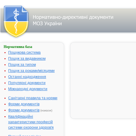
Нормативна база
АЗИТРОКС
500
Пошукова система
Пошук за видавником
Назва:
АЗИТРОКС 
Пошук за типом
Міжнародна
Azithromycin
Пошук за роками/місяцями
непатентована назва:
Останні надходження
Виробник:
ТОВ "Зентіва
Популярні документи
Республіка
Міжнародні документи
Лікарська форма:
Таблетки, вк
Санітарні правила та норми
оболонкою
Форми документів
Форма випуску:
Таблетки, вк
Форми документів
(накази)
оболонкою, 
Кваліфікаційні
№ 3 (3х1) у 
характеристики професій
Діючі речовини:
1 таблетка м
системи охорони здоров'я
азитроміцин
у формі