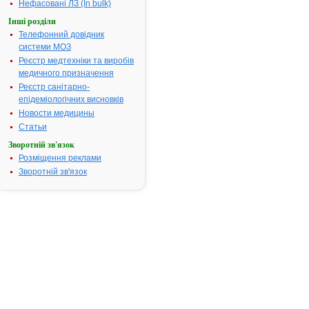
фарингіт, то
Нефасовані ЛЗ (In bulk)
синусит, оти
Інші розділи
середнього в
Телефонний довідник
Інфекційні
системи МОЗ
захворюванн
Реєстр медтехніки та виробів
дихальних ш
медичного призначення
бактеріальн
Реєстр санітарно-
бронхіт і за
епідеміологічних висновків
хронічного б
негоспіталь
Новости медицины
пневмонія.
Статьи
Інфекційні
Зворотній зв'язок
захворюванн
Розміщення реклами
м’яких ткани
Зворотній зв'язок
хронічна мі
еритема (I с
хвороби Лай
бешиха, імпе
вторинна пі
Інфекції, що
передаютьс
статевим шл
неускладнен
ускладнени
уретрит/церв