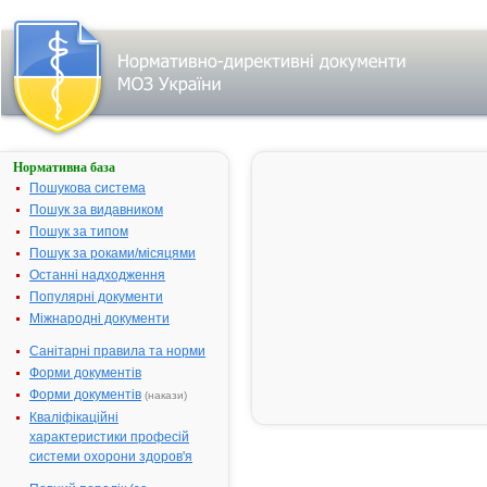
Нормативна база
АМБРОКСОЛ-
ЗДОРОВ'Я
Пошукова система
ФОРТЕ
Пошук за видавником
Пошук за типом
Назва:
АМБРОКСО
Пошук за роками/місяцями
ЗДОРОВ'Я 
Останні надходження
Міжнародна
Ambroxol
Популярні документи
непатентована назва:
Міжнародні документи
Виробник:
ТОВ "Фарма
компанія "Зд
Санітарні правила та норми
Харків, Укра
Форми документів
Лікарська форма:
Сироп
Форми документів
(накази)
Форма випуску:
Сироп, 30 мг
Кваліфікаційні
100 мл у фл
характеристики професій
№1 разом з 
системи охорони здоров'я
ложкою