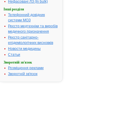
Нефасовані ЛЗ (In bulk)
захворюванн
Інші розділи
пов’язаних і
Телефонний довідник
порушення
системи МОЗ
бронхіальної
та ослабле
Реєстр медтехніки та виробів
просування 
медичного призначення
Реєстр санітарно-
Термін придатності:
2 роки.
епідеміологічних висновків
Номер реєстраційного
UA/5897/01/
Новости медицины
посвідчення:
Статьи
Термін дії посвідчення:
з 15.12.2011
Зворотній зв'язок
15.12.2016
Розміщення реклами
Термін дії
Зворотній зв'язок
реєстраційн
посвідчення
закінчився.
Пошук даних
реєстрацію 
АМБРОКСОЛ
ЗДОРОВ'Я 
АТ код:
R05CB06
Наказ МОЗ:
905 від 15.1