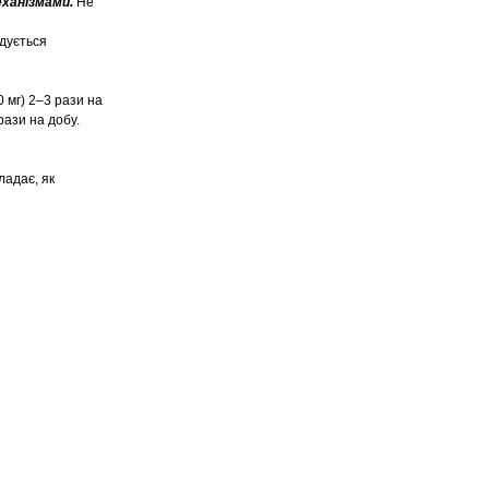
еханізмами.
Не
ндується
 мг) 2–3 рази на
рази на добу.
ладає, як