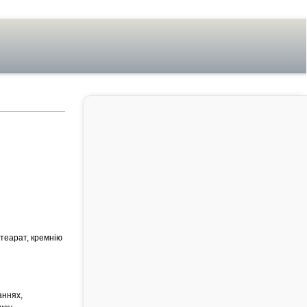
стеарат, кремнію
аннях,