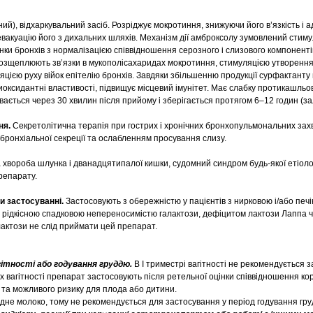
ий), відхаркувальний засіб. Розріджує мокротиння, знижуючи його в’язкість і а
евакуацію його з дихальних шляхів. Механізм дії амброксолу зумовлений стим
нки бронхів з нормалізацією співвідношення серозного і слизового компонент
озщеплюють зв’язки в мукополісахаридах мокротиння, стимуляцією утворення
яцією руху війок епітелію бронхів. Завдяки збільшенню продукції сурфактанту
оксидантні властивості, підвищує місцевий імунітет. Має слабку протикашльов
ється через 30 хвилин після прийому і зберігається протягом 6–12 годин (за
ня.
Секретолітична терапія при гострих і хронічних бронхопульмональних за
бронхіальної секреції та ослабленням просування слизу.
хвороба шлунка і дванадцятипалої кишки, судомний синдром будь-якої етіолог
репарату.
и застосуванні.
Застосовують з обережністю у пацієнтів з нирковою і/або печ
з рідкісною спадковою непереносимістю галактози, дефіцитом лактози Лаппа
лактози не слід приймати цей препарат.
гітності або годування груддю.
В І триместрі вагітності не рекомендується 
рах вагітності препарат застосовують після ретельної оцінки співвідношення ко
 та можливого ризику для плода або дитини.
удне молоко, тому не рекомендується для застосування у період годування гру