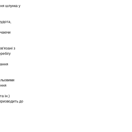
ння шлунка у
нудота,
лючаючи
в’язані з
еребігу
вання
шльовими
ення
а ін.)
 призводить до