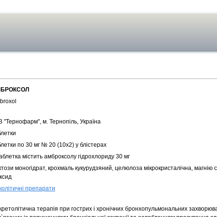
БРОКСОЛ
broxol
 "Тернофарм", м. Тернопіль, Україна
блетки
летки по 30 мг № 20 (10х2) у блістерах
аблетка містить амброксолу гідрохлориду 30 мг
този моногідрат, крохмаль кукурудзяний, целюлоза мікрокристалічна, магнію 
ксид
колітичні препарати
кретолітична терапія при гострих і хронічних бронхопульмональних захворюв