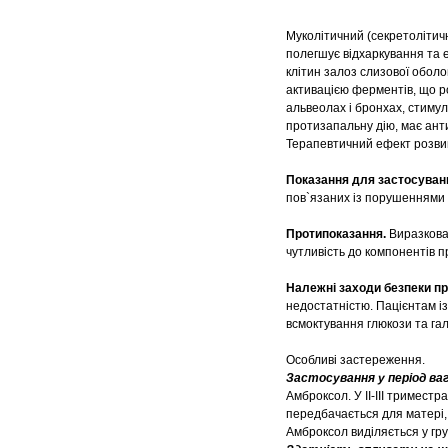
Муколітичний (секретолітичн
полегшує відхаркування та 
клітин залоз слизової оболо
активацією ферментів, що р
альвеолах і бронхах, стимул
протизапальну дію, має анти
Терапевтичний ефект розвива
Показання для застосуван
пов`язаних із порушеннями 
Протипоказання.
Виразкова 
чутливість до компонентів п
Належні заходи безпеки пр
недостатністю. Пацієнтам і
всмоктування глюкози та га
Особливі застереження.
Застосування у період ва
Амброксол. У II-III тримест
передбачається для матері,
Амброксол виділяється у гр