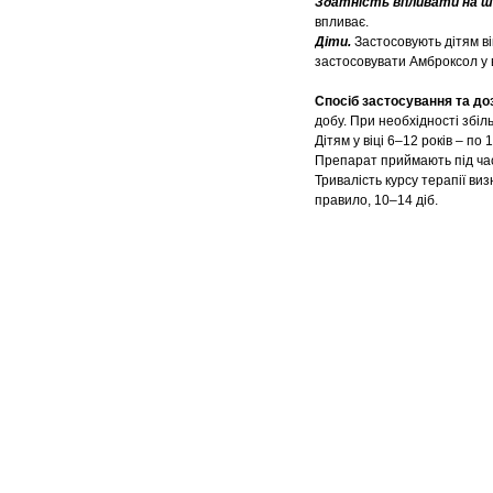
Здатність впливати на шв
впливає.
Діти.
Застосовують дітям ві
застосовувати Амброксол у в
Спосіб застосування та до
добу. При необхідності збіл
Дітям у віці 6–12 років – по 
Препарат приймають під час 
Тривалість курсу терапії ви
правило, 10–14 діб.