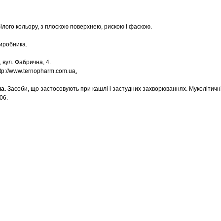
ілого кольору, з плоскою поверхнею, рискою і фаскою.
иробника.
, вул. Фабрична, 4.
ttp://www.ternopharm.com.ua
.
а.
Засоби, що застосовують при кашлі і застудних захворюваннях. Муколітичні
06.