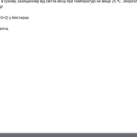
 в сухому, захищеному від світла місці при температурі не вище 25 ºС. Зберіга
і!
×2) у блістерах.
епта.