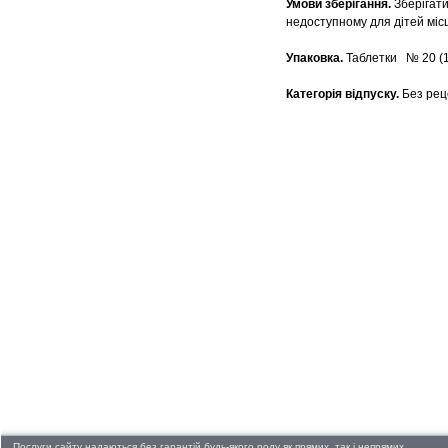
Умови зберігання.
Зберігати
недоступному для дітей місц
Упаковка.
Таблетки № 20 (10
Категорія відпуску.
Без рец
Послуги сайту надаються без гарантій будь-якого роду як прямих, так і непрямих.