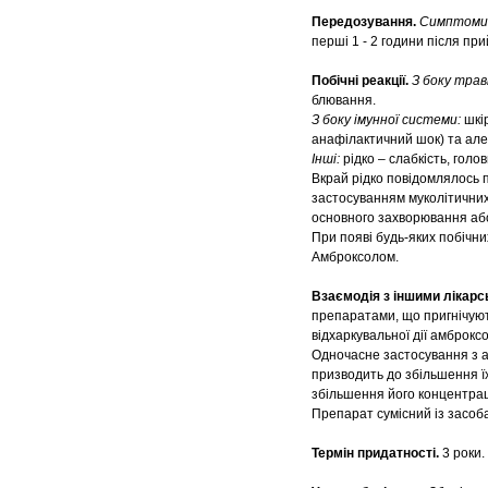
Передозування.
Симптоми
перші 1 - 2 години після пр
Побічні реакції.
З боку трав
блювання.
З боку імунної системи:
шкір
анафілактичний шок) та алерг
Інші:
рідко – слабкість, голов
Вкрай рідко повідомлялось 
застосуванням муколітичних 
основного захворювання аб
При появі будь-яких побічн
Амброксолом.
Взаємодія з іншими лікарс
препаратами, що пригнічуют
відхаркувальної дії амброксо
Одночасне застосування з а
призводить до збільшення їх
збільшення його концентрації
Препарат сумісний із засоб
Термін придатності.
3 роки.