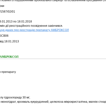
в`язаних із порушеннями бронхіальної секреції та ослабленням просування сл
оки
/1587/02/01
8.01.2013 по 18.01.2018
мін дії реєстраційного посвідчення закінчився.
шук даних про реєстрацію препарату АМБРОКСОЛ
5CB06
від 18.01.2013
ння АМБРОКСОЛ
я препарату
лу гідрохлориду 30 мг;
 моногідрат, крохмаль кукурудзяний, целюлоза мікрокристалічна, магнію стеар