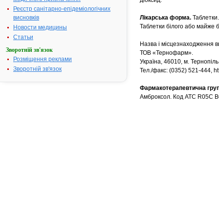
діоксид.
Реєстр санітарно-епідеміологічних
висновків
Лікарська форма.
Таблетки.
Таблетки білого або майже б
Новости медицины
Статьи
Назва і місцезнаходження в
Зворотній зв'язок
ТОВ «Тернофарм».
Розміщення реклами
Україна, 46010, м. Тернопіль
Зворотній зв'язок
Тел./факс: (0352) 521-444, h
Фармакотерапевтична груп
Амброксол. Код АТС R05C B