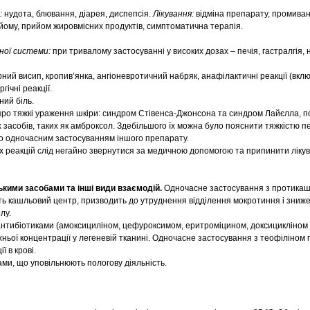
:
нудота, блювання, діарея, диспепсія.
Лікування:
відміна препарату, промива
ийому, прийом жировмісних продуктів, симптоматична терапія.
ної системи:
при тривалому застосуванні у високих дозах – печія, гастралгія, 
ний висип, кропив’янка, ангіоневротичний набряк, анафілактичні реакції (вк
ічні реакції.
ний біль.
про тяжкі ураження шкіри: синдром Стівенса-Джонсона та синдром Лайєлла, по
засобів, таких як амброксол. Здебільшого їх можна було пояснити тяжкістю п
о одночасним застосуванням іншого препарату.
их реакцій слід негайно звернутися за медичною допомогою та припинити ліку
ькими засобами та інші види взаємодій.
Одночасне застосування з протика
ь кашльовий центр, призводить до утруднення відділення мокротиння і зниж
лу.
нтибіотиками (амоксициліном, цефуроксимом, еритроміцином, доксицикліном т
ньої концентрації у легеневій тканині. Одночасне застосування з теофіліном
 в крові.
ами, що уповільнюють пологову діяльність.