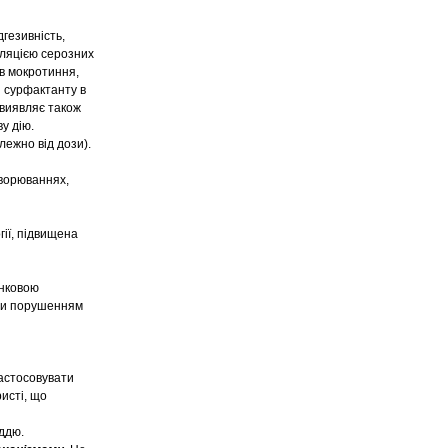
дгезивність,
уляцією серозних
ів мокротиння,
 сурфактанту в
 виявляє також
у дію.
лежно від дози).
хворюваннях,
ії, підвищена
інковою
 чи порушенням
застосовувати
ристі, що
ддю.