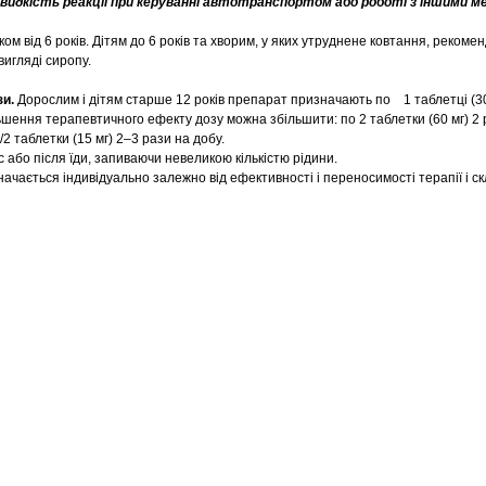
идкість реакції при керуванні автотранспортом або роботі з іншими м
ком від 6 років. Дітям до 6 років та хворим, у яких утруднене ковтання, рекоме
игляді сиропу.
зи.
Дорослим і дітям старше 12 років препарат призначають по 1 таблетці (30
ьшення терапевтичного ефекту дозу можна збільшити: по 2 таблетки (60 мг) 2 
1/2 таблетки (15 мг) 2–3 рази на добу.
або після їди, запиваючи невеликою кількістю рідини.
значається індивідуально залежно від ефективності і переносимості терапії і ск