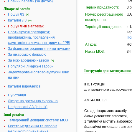
по
Повний перелік (за датою)
Термін придатності:
3 р
Лікарські засоби
Пошук ЛЗ
Номер реєстраційного
UA
(+)
посвідчення:
Каталог ЛЗ
(+)
Пошук ліків в аптеках
Термін дії посвідчення:
з 1
Противірусні препарати;
Тер
профілактика, послаблення
По
симптомів та лікування грипу та ГРВІ
АТ код:
R0
За фармакотерапевтичними групами
Наказ МОЗ:
34 
За лікарською формою
За міжнародною назвою
(+)
Популярні лікарські засоби
Інструкція для застосува
Задекларовані оптово-відпускні ціни
на ліки
ІНСТРУКЦІЯ
Каталог виробників
для медичного застосуванн
Субстанції
АМБРОКСОЛ
Лікарська рослинна сировина
Нефасовані ЛЗ (In bulk)
Склад лікарського засобу:
Інші розділи
діюча речовина:
аmbroxol,
Телефонний довідник системи МОЗ
1 таблетка містить амброксо
Реєстр медтехніки та виробів
допоміжні речовини:
лактози
медичного призначення