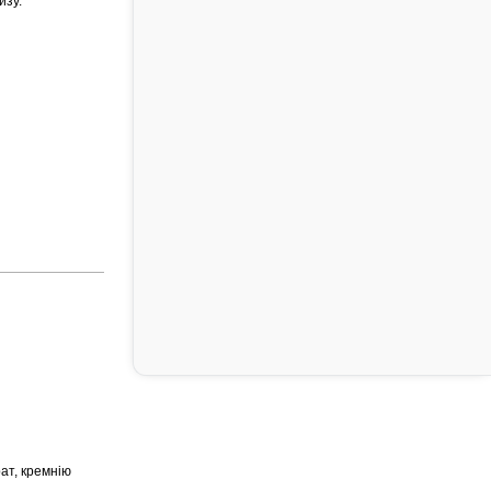
изу.
ат, кремнію