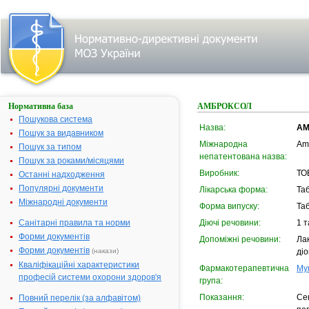
Нормативна база
АМБРОКСОЛ
Пошукова система
Назва:
АМ
Пошук за видавником
Міжнародна
Am
Пошук за типом
непатентована назва:
Пошук за роками/місяцями
Виробник:
ТОВ
Останні надходження
Популярні документи
Лікарська форма:
Та
Міжнародні документи
Форма випуску:
Таб
Санітарні правила та норми
Діючі речовини:
1 т
Форми документів
Допоміжні речовини:
Лак
Форми документів
(накази)
діо
Кваліфікаційні характеристики
Фармакотерапевтична
Му
професій системи охорони здоров'я
група:
Показання:
Се
Повний перелік (за алфавітом)