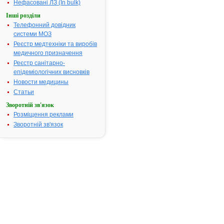
Нефасовані ЛЗ (In bulk)
препарату
Інші розділи
ПЕРТУСИН
Телефонний довідник
АТ код:
R05CA10
системи МОЗ
Наказ МОЗ:
84 від 26.02
Реєстр медтехніки та виробів
медичного призначення
Реєстр санітарно-
епідеміологічних висновків
Інструкція
для
Новости медицины
застосування
Статьи
ПЕРТУСИН
Зворотній зв'язок
Розміщення реклами
ІНСТРУКЦІЯ
Зворотній зв'язок
для
медичного
застосування
препарату
ПЕРТУСИН
(Pertussinum)
Загальна
характеристика: