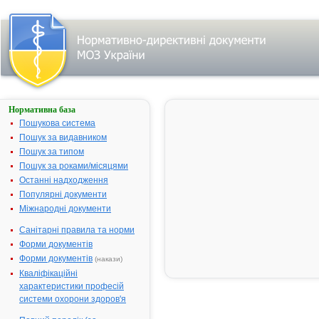
Нормативна база
ПЕРТУСИН
Пошукова система
Назва:
ПЕРТУСИН
Пошук за видавником
Міжнародна
Comb drug
Пошук за типом
непатентована назва:
Пошук за роками/місяцями
Виробник:
ЗАТ
Останні надходження
"Фармацевт
Популярні документи
фабрика "Віо
Міжнародні документи
м.Запоріжжя
Санітарні правила та норми
Україна
Форми документів
Лікарська форма:
Сироп
Форми документів
(накази)
Форма випуску:
Сироп по 100
Кваліфікаційні
флаконах
характеристики професій
Діючі речовини:
100 г препа
системи охорони здоров'я
містять: