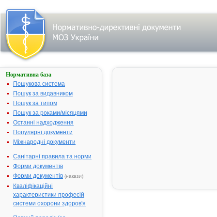
Нормативна база
ТУРИНАЛ
Пошукова система
Назва:
ТУРИНАЛ
Пошук за видавником
Міжнародна
Allylestrenol
Пошук за типом
непатентована назва:
Пошук за роками/місяцями
Виробник:
"Richter
Останні надходження
Gedeon Ltd",
Популярні документи
Угорщина
Міжнародні документи
Лікарська форма:
Таблетки
Санітарні правила та норми
Форма випуску:
Таблетки по 
Форми документів
мг № 20
Форми документів
(накази)
Діючі речовини:
1 таблетка
Кваліфікаційні
містить
характеристики професій
алілестерону
системи охорони здоров'я
5.0 мг