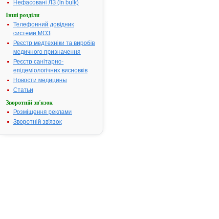
Нефасовані ЛЗ (In bulk)
АТ код:
G03DC01
Інші розділи
Наказ МОЗ:
84 від
Телефонний довідник
26.02.2003
системи МОЗ
Реєстр медтехніки та виробів
медичного призначення
Реєстр санітарно-
Інструкція
для
епідеміологічних висновків
застосування
Новости медицины
ТУРИНАЛ
Статьи
Зворотній зв'язок
Розміщення реклами
ІНСТРУКЦІЯ
Зворотній зв'язок
для
медичного
застосування
препарату
ТУРИНАЛ
(TURINAL)
Загальна
характеристика: