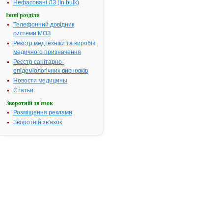
Нефасовані ЛЗ (In bulk)
посвідчення 
Пошук даних
Інші розділи
реєстрацію 
Телефонний довідник
АДРИБЛАС
системи МОЗ
ШВИДКОРО
Реєстр медтехніки та виробів
медичного призначення
АТ код:
L01DB01
Реєстр санітарно-
Наказ МОЗ:
85 від 27.02
епідеміологічних висновків
Новости медицины
Статьи
Інструкція для
Зворотній зв'язок
застосування
АДРИБЛАСТИН
Розміщення реклами
ШВИДКОРОЗЧИННИЙ
Зворотній зв'язок
ІНСТРУКЦІЯ
для
медичного
застосування
препарату
АДРИБЛАСТИН
ШВИДКОРОЗЧИННИЙ