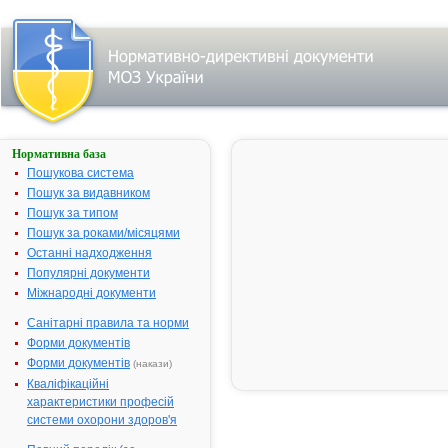
Нормативна база
АДРИБЛАСТИН
ШВИДКОРОЗЧИННИЙ
Пошукова система
Пошук за видавником
Назва:
АДРИБЛАС
Пошук за типом
ШВИДКОРО
Пошук за роками/місяцями
Міжнародна
Doxorubicin
Останні надходження
непатентована назва:
Популярні документи
Виробник:
"Pharmacia It
Міжнародні документи
"Pfizer Inc."
Санітарні правила та норми
Форма випуску:
Порошок ліо
Форми документів
для приготу
для інфузій 
Форми документів
(накази)
флаконах №
Кваліфікаційні
розчинником
характеристики професій
ампулах №1
системи охорони здоров'я
ліофілізова