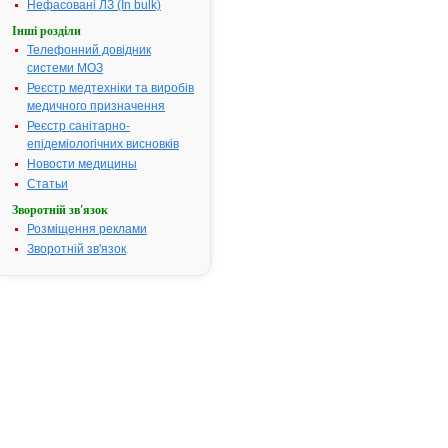
Нефасовані ЛЗ (In bulk)
посвідчення:
Термін дії посвідчення:
з 27.10.2003
Інші розділи
27.10.2008
Телефонний довідник
Термін дії
системи МОЗ
реєстраційн
Реєстр медтехніки та виробів
посвідчення
медичного призначення
закінчився.
Реєстр санітарно-
Пошук даних
епідеміологічних висновків
реєстрацію
Новости медицины
препарату
Статьи
АСКОРУТИН
Зворотній зв'язок
АТ код:
A11JA
Розміщення реклами
Наказ МОЗ:
493 від 27.1
Зворотній зв'язок
Інструкція
для
застосування
АСКОРУТИН-
Н.С.
ІНСТРУКЦІЯ