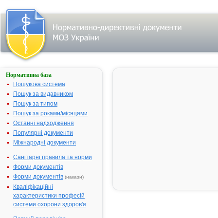
Нормативна база
АСКОРУТИН-
Н.С.
Пошукова система
Пошук за видавником
Назва:
АСКОРУТИН
Пошук за типом
Міжнародна
Comb drug
Пошук за роками/місяцями
непатентована назва:
Останні надходження
Виробник:
ВАТ "Щолків
Популярні документи
вітамінний з
Міжнародні документи
м.Щолково-1
Московська о
Санітарні правила та норми
Російська
Форми документів
Федерація
Форми документів
(накази)
Лікарська форма:
Таблетки
Кваліфікаційні
характеристики професій
Форма випуску:
Таблетки № 
системи охорони здоров'я
банках
Діючі речовини:
1 таблетка м