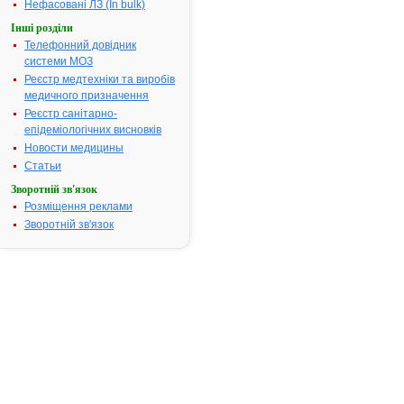
Нефасовані ЛЗ (In bulk)
кишечнику
Інші розділи
Показання:
Атонія кише
Телефонний довідник
запор (за
системи МОЗ
виключення
Реєстр медтехніки та виробів
спастичного)
медичного призначення
обумовлени
Реєстр санітарно-
зміною реж
епідеміологічних висновків
харчування,
Новости медицины
тривалою
іммобілізаці
Статьи
тяжким зага
Зворотній зв'язок
станом,
Розміщення реклами
порушення
Зворотній зв'язок
обміну речо
випорожнен
кишечнику у
перед- та
післяоперац
періоди.
Термін придатності:
5р.
Номер реєстраційного
3487
посвідчення:
Термін дії посвідчення:
з 16.07.2003