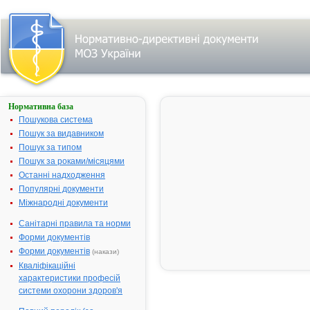
Нормативна база
АГІОЛАКС®
Пошукова система
Назва:
АГІОЛАКС®
Пошук за видавником
Міжнародна
Comb drug
Пошук за типом
непатентована назва:
Пошук за роками/місяцями
Виробник:
"MADAUS G
Останні надходження
Німеччина
Популярні документи
Міжнародні документи
Лікарська форма:
Гранули
Форма випуску:
Гранули по 1
Санітарні правила та норми
250 г у
Форми документів
контейнерах
Форми документів
(накази)
картону
Кваліфікаційні
Діючі речовини:
10 г гранул
характеристики професій
містять: по
системи охорони здоров'я
насіння