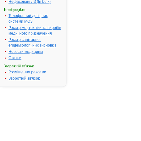
Нефасовані ЛЗ (In bulk)
пункту
Інші розділи
5
Телефонний довідник
Порядку
системи МОЗ
державної
Реєстр медтехніки та виробів
реєстрації
медичного призначення
(перереєстрації)
лікарських
Реєстр санітарно-
засобів,
епідеміологічних висновків
затвердженого
Новости медицины
постановою
Статьи
Кабінету
Зворотній зв'язок
Міністрів
Розміщення реклами
України
Зворотній зв'язок
від
26.05.05
№
376
на
підставі
результатів
експертизи
реєстраційних
матеріалів
лікарських