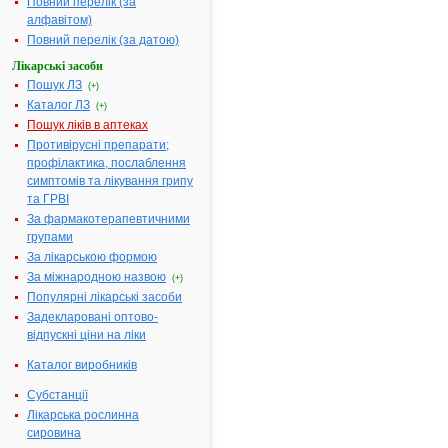
Повний перелік (за
алфавітом)
МІНІСТЕРСТВО
Повний перелік (за датою)
ОХОРОНИ
ЗДОРОВ'Я УКРАЇНИ
Лікарські засоби
Пошук ЛЗ
(+)
НАКАЗ
Каталог ЛЗ
(+)
Про державну
Пошук ліків в аптеках
реєстрацію
Противірусні препарати;
(перереєстрацію)
профілактика, послаблення
лікарських засобів
симптомів та лікування грипу
та внесення змін у
та ГРВІ
реєстраційні
За фармакотерапевтичними
матеріали
групами
За лікарською формою
№ 491
26.08.2008
За міжнародною назвою
(+)
Популярні лікарські засоби
Відповідно
Задекларовані оптово-
до
відпускні ціни на ліки
статті
9
Каталог виробників
Закону
України
Субстанції
"Про
Лікарська рослинна
лікарські
сировина
засоби",