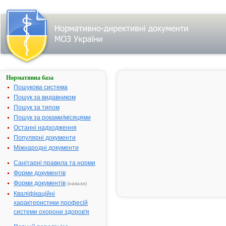
Нормативна база
Про державну
реєстрацію
Пошукова система
(перереєстрацію)
Пошук за видавником
лікарських
Пошук за типом
засобів та
внесення змін у
Пошук за роками/місяцями
реєстраційні
Останні надходження
матеріали
Популярні документи
№ 491;
Міжнародні документи
прийнятий:
26-08-2008;
Санітарні правила та норми
чинний
Видавник:
Форми документів
Міністерство
охорони
Форми документів
(накази)
здоров'я
Кваліфікаційні
України
Тип
характеристики професій
документа:
системи охорони здоров'я
Наказ