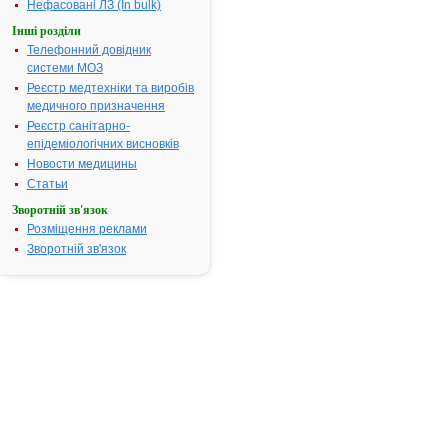
Нефасовані ЛЗ (In bulk)
та
постанови
Інші розділи
Кабінету
Телефонний довідник
Міністрів
системи МОЗ
України
Реєстр медтехніки та виробів
медичного призначення
від
Реєстр санітарно-
13.09.00
епідеміологічних висновків
№
Новости медицины
1422
Статьи
"Про
затвердження
Зворотній зв'язок
Порядку
Розміщення реклами
державної
Зворотній зв'язок
реєстрації
(перереєстрації)
лікарського
засобу
і
розмірів
збору
за
державну
реєстрацію