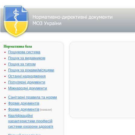
Нормативна база
Про
державну
Пошукова система
реєстрацію
Пошук за видавником
лікарських
Пошук за типом
засобів
Пошук за роками/місяцями
№ 95;
Останні надходження
прийнятий:
20-02-2004;
Популярні документи
чинний
Видавник:
Міжнародні документи
Міністерство
охорони
Санітарні правила та норми
здоров'я
України
Форми документів
Тип
Форми документів
документа:
(накази)
Наказ
,
Кваліфікаційні
Перелік
характеристики професій
системи охорони здоров'я