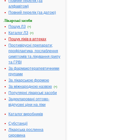
МІНІСТЕРСТВО
Повний перелік (за
ОХОРОНИ
алфавітом)
ЗДОРОВ'Я
Повний перелік (за датою)
УКРАЇНИ
Лікарські засоби
Пошук ЛЗ
Н
(+)
А
Каталог ЛЗ
(+)
К
Пошук ліків в аптеках
А
Противірусні препарати;
З
профілактика, послаблення
симптомів та лікування грипу
20.02.2004
та ГРВІ
№ 95
За фармакотерапевтичними
Про
групами
державну
За лікарською формою
реєстрацію
За міжнародною назвою
лікарських
(+)
засобів
Популярні лікарські засоби
Відповідно
Задекларовані оптово-
до
відпускні ціни на ліки
Закону
Каталог виробників
України
"Про
Субстанції
лікарські
Лікарська рослинна
сировина
засоби"