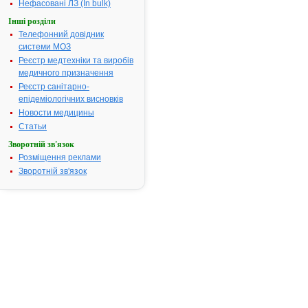
Нефасовані ЛЗ (In bulk)
група:
(антигельмін
Інші розділи
засоби
Телефонний довідник
Показання:
Ентеробіоз,
системи МОЗ
анкілостомо
Реєстр медтехніки та виробів
некатороз,
медичного призначення
гіменоліпідо
Реєстр санітарно-
теніоз,
епідеміологічних висновків
аскаридоз,
Новости медицины
трихінельоз,
клонорхоз, ш
Статьи
мігруючі лічи
Зворотній зв'язок
лямбліоз,
Розміщення реклами
капіляроз,
Зворотній зв'язок
трихіноз,
токсокароз.
Термін придатності:
3р.
Номер реєстраційного
Р.05.02/0477
посвідчення:
Термін дії посвідчення:
з 29.05.2002
29.05.2007
Термін дії
реєстраційн
посвідчення