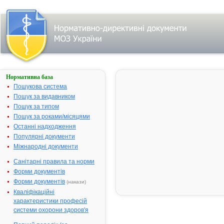
Нормативна база
ВОРМІЛ
Пошукова система
Назва:
ВОРМІЛ
Пошук за видавником
Міжнародна
Albendazole
Пошук за типом
непатентована назва:
Пошук за роками/місяцями
Виробник:
"XL Laborato
Останні надходження
Pvt
Популярні документи
Limited";"Th
Міжнародні документи
Medicare
Санітарні правила та норми
Limited";"Un
Laboratories"
Форми документів
Індія/Індія/Ін
Форми документів
(накази)
Великобрит
Кваліфікаційні
Лікарська форма:
Таблетки
характеристики професій
системи охорони здоров'я
Форма випуску:
Таблетки дл
жування по 