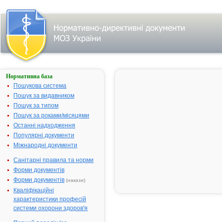
Нормативна база
Про державну
реєстрацію
Пошукова система
(перереєстрацію)
Пошук за видавником
лікарських
Пошук за типом
засобів та
внесення змін у
Пошук за роками/місяцями
реєстраційні
Останні надходження
матеріали
Популярні документи
№ 305;
Міжнародні документи
прийнятий:
24-06-2005;
Санітарні правила та норми
чинний
Видавник:
Форми документів
Міністерство
охорони
Форми документів
(накази)
здоров'я
Кваліфікаційні
України
Тип
характеристики професій
документа:
системи охорони здоров'я
Наказ
,
Перелік