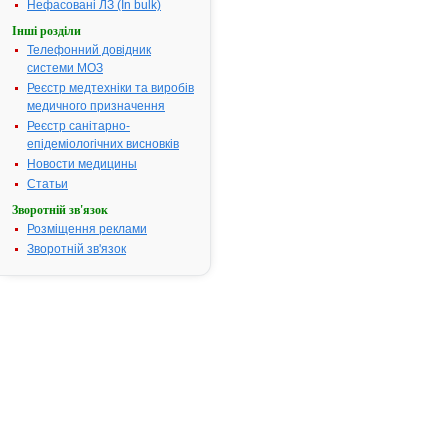
реєстраційні
Нефасовані ЛЗ (In bulk)
матеріали
Інші розділи
Відповідно
Телефонний довідник
до
системи МОЗ
статті
Реєстр медтехніки та виробів
9
медичного призначення
Закону
Реєстр санітарно-
України
епідеміологічних висновків
"Про
Новости медицины
лікарські
Статьи
засоби"
Зворотній зв'язок
та
Розміщення реклами
пункту
Зворотній зв'язок
6
постанови
Кабінету
Міністрів
України
від
13.09.00
№
1422
"Про