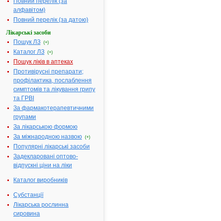
Повний перелік (за
алфавітом)
Повний перелік (за датою)
МІНІСТЕРСТВО
ОХОРОНИ
Лікарські засоби
ЗДОРОВ'Я
Пошук ЛЗ
(+)
УКРАЇНИ
Каталог ЛЗ
(+)
Пошук ліків в аптеках
Н
Противірусні препарати;
А
профілактика, послаблення
К
симптомів та лікування грипу
А
та ГРВІ
З
За фармакотерапевтичними
24.06.2005
групами
№ 305
За лікарською формою
Про
За міжнародною назвою
(+)
державну
Популярні лікарські засоби
реєстрацію
Задекларовані оптово-
(перереєстрацію)
відпускні ціни на ліки
лікарських
засобів
Каталог виробників
та
внесення
Субстанції
змін
Лікарська рослинна
у
сировина