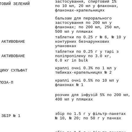
застосування, спиртовий 1%
ТОВИЙ ЗЕЛЕНИЙ
по 10 мл, 20 мл у флаконах,
флаконах-крапельницях
бальзам для перорального
застосування по 200 мл у
флаконах; по 200 мл, 250 мл,
500 мл у пляшках
таблетки по 0.25 г № 6, № 10 у
 АКТИВОВАНЕ
контурних безчарункових
упаковках
таблетки по 0.25 г у тарі з
 АКТИВОВАНЕ
поліпропілену по 3.0 кг,
6.0 кг in bulk
краплі очні 0.3% по 1 мл у
ЦИНУ СУЛЬФАТ
тюбиках-крапельницях № 2
краплі очні 0.5% по 10 мл у
ЛОЗА-П
флаконах № 1
розчин для інфузій 5% по 200 мл,
400 мл у пляшках
збір по 1.5 г у фільтр-пакетах
 ЗБІР № 1
№ 10, № 20; по 50 г у пачках