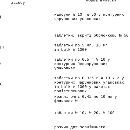
Форма випуску
засобу
капсули № 10, № 50 у контурних
)
чарункових упаковках
таблетки, вкриті оболонкою, № 50
таблетки по 5 мг, 10 мг
ІН
in bulk № 1000
таблетки по 0.5 г № 10 у
Н
контурних безчарункових
упаковках
таблетки по 0.325 г № 10 x 2 у
контурних чарункових упаковках;
А
in bulk № 1000 у пакетах
поліетиленових
краплі очні 0.4% по 10 мл у
флаконах № 1
таблетки № 10, № 20, № 100
розчин для зовнішнього