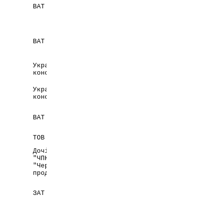
ВАТ "Фітофарм"
Донецька обл.,
м. Артемівськ
Україна,
ВАТ "Біолік"
Вінницька обл.,
м. Ладижин
Український
Україна,
консорціум "Екосорб"
м. Київ
Український
Україна,
консорціум "Екосорб"
м. Київ
Республіка
ВАТ "Бєлмедпрепарати"
Білорусь,
м. Мінськ
Словацька
ТОВ "УНІМЕД ФАРМА"
Республіка
Дочірнє підприємство
"ЧПК-ФАРМА" ТОВ
Україна,
"Черкаська
м. Черкаси
продовольча компанія"
Україна,
ЗАТ "Ліктрави"
м. Житомир