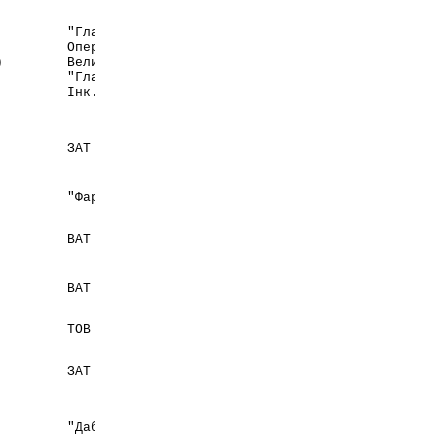
"ГлаксоВеллком
Оперейшнс",
Великобританія/
)
Великобританія;
Канада
"ГлаксоСмітКляйн
Інк.", Канада
Україна,
ЗАТ "Ліктрави"
м. Житомир
"Фармасайнс Інк."
Канада
Україна,
ВАТ "Фітофарм"
Донецька обл.,
м. Артемівськ
Україна,
ВАТ "Фітофарм"
Донецька обл.,
м. Артемівськ
Словацька
ТОВ "УНІМЕД ФАРМА"
Республіка
Україна,
ЗАТ "Технолог"
Черкаська обл.,
м. Умань
"Дабур Індія Лімітед"
Індія