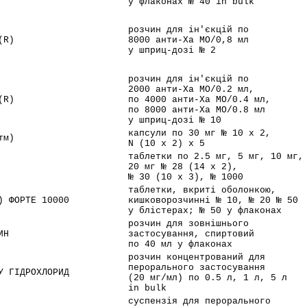
у флаконах № 40 in bulk
розчин для ін'єкцій по
(R)
8000 анти-Ха МО/0,8 мл
у шприц-дозі № 2
розчин для ін'єкцій по
2000 анти-Ха МО/0.2 мл,
(R)
по 4000 анти-Ха МО/0.4 мл,
по 8000 анти-Ха МО/0.8 мл
у шприц-дозі № 10
капсули по 30 мг № 10 x 2,
тм)
N (10 x 2) x 5
таблетки по 2.5 мг, 5 мг, 10 мг,
20 мг № 28 (14 x 2),
№ 30 (10 x 3), № 1000
таблетки, вкриті оболонкою,
) ФОРТЕ 10000
кишковорозчинні № 10, № 20 № 50
у блістерах; № 50 у флаконах
розчин для зовнішнього
ИН
застосування, спиртовий
по 40 мл у флаконах
розчин концентрований для
перорального застосування
У ГІДРОХЛОРИД
(20 мг/мл) по 0.5 л, 1 л, 5 л
in bulk
суспензія для перорального