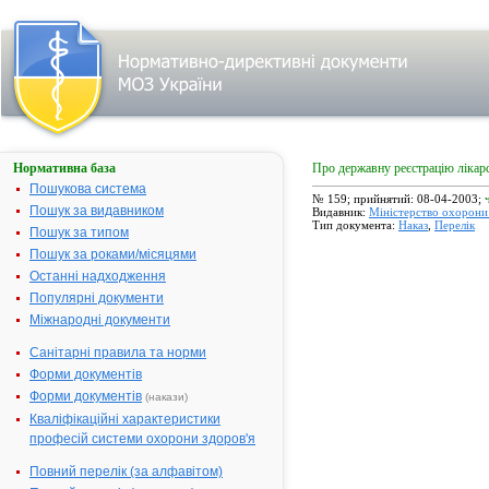
Нормативна база
Про державну реєстрацію лікарс
Пошукова система
№ 159; прийнятий: 08-04-2003;
Пошук за видавником
Видавник:
Міністерство охорони 
Тип документа:
Наказ
,
Перелік
Пошук за типом
Пошук за роками/місяцями
Останні надходження
Популярні документи
Міжнародні документи
Санітарні правила та норми
Форми документів
Форми документів
(накази)
( 
Кваліфікаційні характеристики
професій системи охорони здоров'я
Повний перелік (за алфавітом)