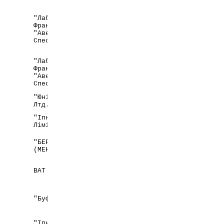
"Лабораторії Авентіс",
Франція на заводі
Франція
"Авентіс Фарма
Спесіаліте", Франція
"Лабораторії Авентіс",
Франція на заводі
Франція
"Авентіс Фарма
Спесіаліте", Франція
"Юнікем Лабораторіз
Індія
Лтд."
"Іпка Лабораторіз
Індія
Лімітед"
"БЕРЛІН-ХЕМІ АГ
Німеччина
(МЕНАРІНІ ГРУП)"
Україна,
ВАТ "Фітофарм"
Донецька обл.,
м. Артемівськ
"Буфа Б.В."
Нідерланди
"Іпка Лабораторіз