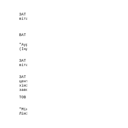
Підприємство-виробник
Країн
ЗАТ "Київський
Україна,
вітамінний завод"
м. Київ
Республіка
ВАТ "Бєлмедпрепарати"
Білорусь,
м. Мінськ
"Аурохем Лабораторіз
Індія
(Індія) ПВТ. ЛТД."
ЗАТ "Київський
Україна,
вітамінний завод"
м. Київ
ЗАТ Науково-виробничий
центр "Борщагівський
Україна,
хіміко-фармацевтичний
м. Київ
завод"
Словацька
ТОВ "УНІМЕД ФАРМА"
Республіка
"Мікро Лабс.
Індія
Лімітед"
Україна,