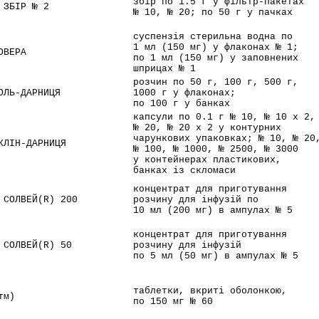
збір по 1.5 г у фільтр-пакетах
 ЗБІР № 2
№ 10, № 20; по 50 г у пачках
суспензія стерильна водна по
1 мл (150 мг) у флаконах № 1;
ОВЕРА
по 1 мл (150 мг) у заповнених
шприцах № 1
розчин по 50 г, 100 г, 500 г,
ОЛЬ-ДАРНИЦЯ
1000 г у флаконах;
по 100 г у банках
капсули по 0.1 г № 10, № 10 x 2,
№ 20, № 20 x 2 у контурних
чарункових упаковках; № 10, № 20
КЛІН-ДАРНИЦЯ
№ 100, № 1000, № 2500, № 3000
у контейнерах пластикових,
банках із скломаси
концентрат для приготування
 СОЛВЕЙ(R) 200
розчину для інфузій по
10 мл (200 мг) в ампулах № 5
концентрат для приготування
 СОЛВЕЙ(R) 50
розчину для інфузій
по 5 мл (50 мг) в ампулах № 5
таблетки, вкриті оболонкою,
тм)
по 150 мг № 60