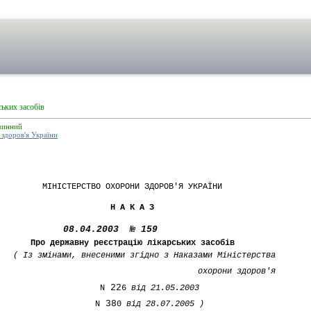
ьких засобів
чинний
здоров'я України
МІНІСТЕРСТВО ОХОРОНИ ЗДОРОВ'Я УКРАЇНИ
Н А К А З
08.04.2003 № 159
Про державну реєстрацію лікарських засобів
Із змінами, внесеними згідно з Наказами Міністерства
охорони здоров'я
22
N
6
від 21.05.2003
38
N
0
від 28.07.2005 )