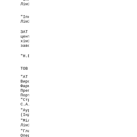
Індія
Лімітед"
"Іпка Лабораторіз
Індія
Лімітед"
ЗАТ Науково-виробничий
центр "Борщагівський
Україна,
хіміко-фармацевтичний
м. Київ
завод"
"Н.В. Органон"
Нідерланди
Україна,
ТОВ "Юрія-Фарм"
м. Київ
"АТ Вест Фарма,
Виробники
Фармацевтичних
Португалія/
Препаратів",
Швейцарія
Португалія для
"Стражен Кемікал
С.А.", Швейцарія
"Аурохем Лабораторіз
Індія
(Індія) ПВТ. ЛТД."
"Мілі Хелскере
Великобританія
Лімітед"
"ГлаксоВеллком
Оперейшнс",