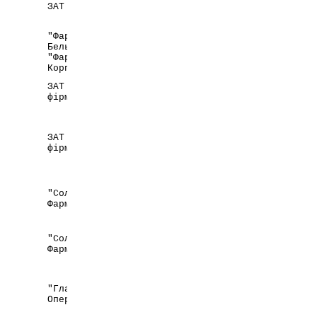
Україна,
ЗАТ "Ліктрави"
м. Житомир
"Фармація Н.В./С.А.",
Бельгія корпорації
Бельгія/США
"Фармація
Корпорейшен", США
ЗАТ "Фармацевтична
Україна,
фірма "Дарниця"
м. Київ
,
ЗАТ "Фармацевтична
Україна,
фірма "Дарниця"
м. Київ
"Солвей
Німеччина
Фармацеутікалз ГмбХ"
"Солвей
Німеччина
Фармацеутікалз ГмбХ"
"ГлаксоВеллком
Великобританія
Оперейшнс"