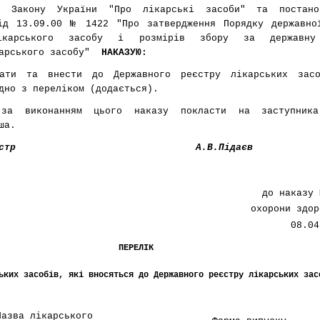
до Закону України
"Про лікарські засоби"
та постано
від 13.09.00
№ 1422
"Про затвердження Порядку державно
лікарського засобу і розмірів збору за державну
карського засобу"
НАКАЗУЮ:
вати та внести до Державного реєстру лікарських засо
дно з переліком (додається).
за виконанням цього наказу покласти на заступника
ша.
стр
А.В.Підаєв
до наказу 
охорони здор
08.0
ПЕРЕЛІК
ьких засобів, які вносяться до Державного реєстру лікарських зас
Назва лікарського