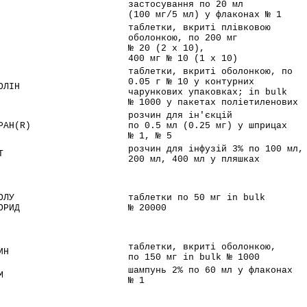
застосування по 20 мл
(100 мг/5 мл) у флаконах № 1
таблетки, вкриті плівковою
оболонкою, по 200 мг
№ 20 (2 x 10),
400 мг № 10 (1 x 10)
таблетки, вкриті оболонкою, по
0.05 г № 10 у контурних
ОЛІН
чарункових упаковках; in bulk
№ 1000 у пакетах поліетиленових
розчин для ін'єкцій
РАН(R)
по 0.5 мл (0.25 мг) у шприцах
№ 1, № 5
розчин для інфузій 3% по 100 мл,
Т
200 мл, 400 мл у пляшках
ОЛУ
таблетки по 50 мг in bulk
ОРИД
№ 20000
таблетки, вкриті оболонкою,
ИН
по 150 мг in bulk № 1000
шампунь 2% по 60 мл у флаконах
М
№ 1