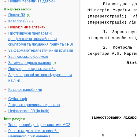
Повний перелік (за датою)
Відповідно 
Лікарські засоби
Міністрів України 
Пошук ЛЗ
(+)
(перереєстрації) 
Каталог ЛЗ
(+)
(перереєстрацію) лі
Пошук ліків в аптеках
1. Зареєстру
Противірусні препарати;
лікарські засоби згі
профілактика, послаблення
симптомів та лікування грипу та ГРВІ
2. Контроль 
За фармакотерапевтичними групами
секретаря А.П. Карти
За лікарською формою
За міжнародною назвою
Міні
(+)
Популярні лікарські засоби
Задекларовані оптово-відпускні ціни
на ліки
Каталог виробників
Субстанції
Лікарська рослинна сировина
Нефасовані ЛЗ (In bulk)
зареєстрованих лікарс
Інші розділи
Телефонний довідник системи МОЗ
Реєстр медтехніки та виробів
N
медичного призначення