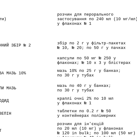
розчин для перорального
тм)
застосування по 240 мл (10 мг/мл
у флаконах № 1
збір по 2 г у фільтр-пакетах
ННИЙ ЗБІР № 2
№ 10, № 20; по 50 г у пачках
капсули по 50 мг № 250 у
флаконах; № 10 x 3 у блістерах
мазь 10% по 25 г у банках;
ВА МАЗЬ 10%
по 30 г у тубах
мазь по 40 г у банках;
ЛИ МАЗЬ
по 30 г у тубах
краплі очні 2% по 10 мл
ОДИД
у флаконах № 1
таблетки по 0.2 г № 50
ЗЕПІН
у контейнерах полімерних
розчин для ін'єкцій
по 20 мл (10 мг) у флаконах
Т
№ 120 in bulk; по 100 мл (50 мг)