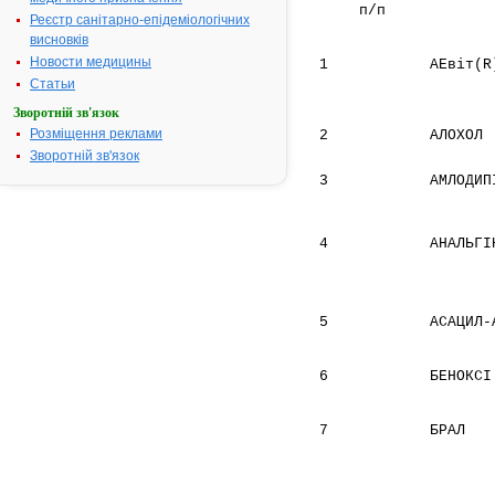
п/п
Реєстр санітарно-епідеміологічних
висновків
Новости медицины
1
АЕвіт(R
Статьи
Зворотній зв'язок
Розміщення реклами
2
АЛОХОЛ
Зворотній зв'язок
3
АМЛОДИП
4
АНАЛЬГІ
5
АСАЦИЛ-
6
БЕНОКСІ
7
БРАЛ