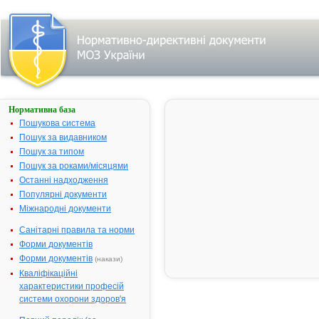
Нормативна база
Про державну
реєстрацію
Пошукова система
(перереєстрацію)
Пошук за видавником
лікарських
Пошук за типом
засобів та
внесення змін у
Пошук за роками/місяцями
реєстраційні
Останні надходження
матеріали
Популярні документи
№ 573;
Міжнародні документи
прийнятий:
18-08-2006;
Санітарні правила та норми
чинний
Видавник:
Форми документів
Міністерство
охорони
Форми документів
(накази)
здоров'я
Кваліфікаційні
України
Тип
характеристики професій
документа:
системи охорони здоров'я
Наказ
,
Перелік