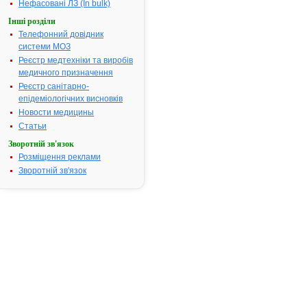
реєстраційні
Нефасовані ЛЗ (In bulk)
матеріали
Інші розділи
Відповідно
Телефонний довідник
до
системи МОЗ
статті
Реєстр медтехніки та виробів
9
медичного призначення
Закону
Реєстр санітарно-
України
епідеміологічних висновків
"Про
Новости медицины
лікарські
Статьи
засоби"
,
Зворотній зв'язок
пункту
Розміщення реклами
5
Зворотній зв'язок
Порядку
державної
реєстрації
(перереєстрації)
лікарських
засобів
і
розмірів
збору
за