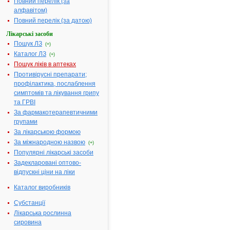
Повний перелік (за
алфавітом)
Повний перелік (за датою)
МІНІСТЕРСТВО
ОХОРОНИ
Лікарські засоби
ЗДОРОВ'Я
Пошук ЛЗ
(+)
УКРАЇНИ
Каталог ЛЗ
(+)
Пошук ліків в аптеках
Н
Противірусні препарати;
А
профілактика, послаблення
К
симптомів та лікування грипу
А
та ГРВІ
З
За фармакотерапевтичними
18.08.2006
групами
№ 573
За лікарською формою
Про
За міжнародною назвою
(+)
державну
Популярні лікарські засоби
реєстрацію
Задекларовані оптово-
(перереєстрацію)
відпускні ціни на ліки
лікарських
засобів
Каталог виробників
та
внесення
Субстанції
змін
Лікарська рослинна
у
сировина