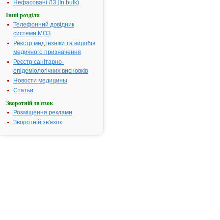
Нефасовані ЛЗ (In bulk)
внесеними
згідно
Інші розділи
з
Телефонний довідник
Наказами
системи МОЗ
Міністерства
Реєстр медтехніки та виробів
медичного призначення
Реєстр санітарно-
епідеміологічних висновків
Новости медицины
Статьи
Зворотній зв'язок
Розміщення реклами
Зворотній зв'язок