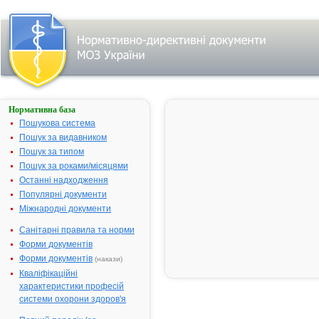
Нормативна база
Про
державну
Пошукова система
реєстрацію
Пошук за видавником
лікарських
Пошук за типом
засобів
Пошук за роками/місяцями
№ 184;
Останні надходження
прийнятий:
22-05-2002;
Популярні документи
чинний
Видавник:
Міжнародні документи
Міністерство
охорони
Санітарні правила та норми
здоров'я
України
Форми документів
Тип
Форми документів
документа:
(накази)
Наказ
,
Кваліфікаційні
Перелік
характеристики професій
системи охорони здоров'я