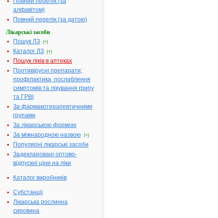
МІНІСТЕРСТВО
Повний перелік (за
ОХОРОНИ
алфавітом)
ЗДОРОВ'Я
Повний перелік (за датою)
УКРАЇНИ
Лікарські засоби
Пошук ЛЗ
Н
(+)
А
Каталог ЛЗ
(+)
К
Пошук ліків в аптеках
А
Противірусні препарати;
З
профілактика, послаблення
симптомів та лікування грипу
№ 184 від
та ГРВІ
22.05.2002
За фармакотерапевтичними
м. Київ
групами
За лікарською формою
Про
За міжнародною назвою
(+)
державну
Популярні лікарські засоби
реєстрацію
Задекларовані оптово-
лікарських
відпускні ціни на ліки
засобів
Каталог виробників
Субстанції
(
Лікарська рослинна
Із
сировина
змінами,