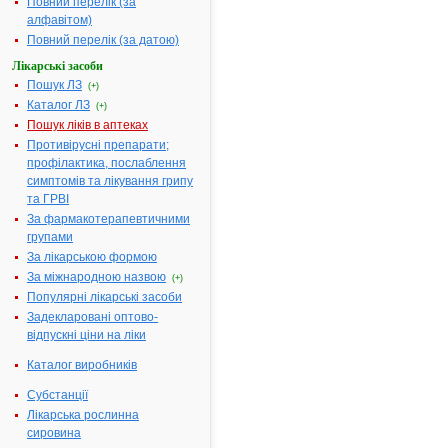
Повний перелік (за
"Науково-комерційна
алфавітом)
виробничо-торгівельна
фірма "Вісмут",
Повний перелік (за датою)
м.Донецьк, Україна
Форма випуску:
Лікарські засоби
Гірчичники № 10 у
пакетах
Пошук ЛЗ
(+)
Показання:
Каталог ЛЗ
Місцевоподразнювальний
(+)
відтягувальний засіб при
Пошук ліків в аптеках
хронічних артритах,
невралгіях, міозитах,
Противірусні препарати;
радикулітах, люмбаго,
профілактика, послаблення
невралгії трійчастого
нерва, вегетативних
симптомів та лікування грипу
полігангліоневритах,
та ГРВІ
холєентропії, застудних
захворюваннях.
За фармакотерапевтичними
Фармакотерапевтична
групами
група:
Засоби, які
стимулюють рецептори
За лікарською формою
слизових оболонок,
шкіри та підшкірних
За міжнародною назвою
(+)
тканин
»»
Популярні лікарські засоби
ГІРЧИЧНИКИ - інструкція
2.
Задекларовані оптово-
Термін дії
відпускні ціни на ліки
реєстраційного
посвідчення закінчився
29.07.2007 р.
Каталог виробників
Виробник:
ТОВ
"Агрофарм", м.Київ,
Субстанції
Україна
Форма випуску:
Лікарська рослинна
Гірчичники № 10 у
сировина
пакетах
Показання: