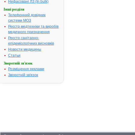
Нефасовані ЛЗ (In bulk)
Протизапальний
(відтяжний) засіб при
Інші розділи
міозитах, невралгіях,
бронхітах,
Телефонний довідник
ларинготрахеїтах,
системи МОЗ
пневмоніях, головному
болі і т.ін.
Реєстр медтехніки та виробів
Фармакотерапевтична
медичного призначення
група:
Засоби, які
стимулюють рецептори
Реєстр санітарно-
слизових оболонок,
шкіри та підшкірних
епідеміологічних висновків
тканин
»»
Новости медицины
Статьи
Сторінки:
[1]
Зворотній зв'язок
Розміщення реклами
Зворотній зв'язок