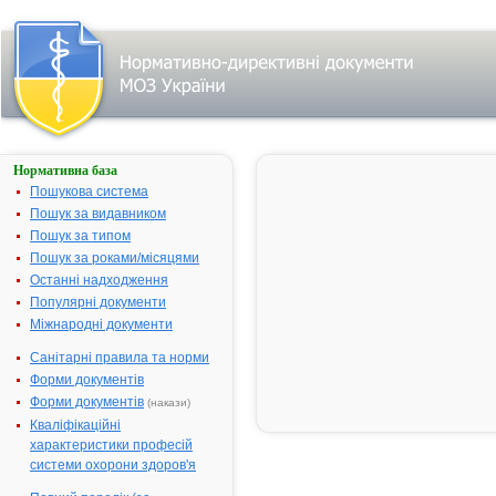
Нормативна база
Параметри
пошуку:
Пошукова система
Тип лікарського
Пошук за видавником
засобу: готові
Пошук за типом
лікарські засоби,
назва:
Пошук за роками/місяцями
""ГІРЧИЧНИКИ".
Знайдено:
2.
Останні надходження
Змінити
Популярні документи
пошуковий запит
Міжнародні документи
Санітарні правила та норми
Результати
Форми документів
пошуку:
Форми документів
(накази)
ГІРЧИЧНИКИ - інструкція
1.
Кваліфікаційні
Термін дії
характеристики професій
реєстраційного
системи охорони здоров'я
посвідчення закінчився
17.03.2009 р.
Виробник:
ТОВ