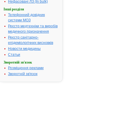
Нефасовані ЛЗ (In bulk)
слабкість
Інші розділи
пологової
Телефонний довідник
діяльності п
системи МОЗ
переношені
вагітності.
Реєстр медтехніки та виробів
медичного призначення
Номер реєстраційного
Р.01.02/0423
Реєстр санітарно-
посвідчення:
епідеміологічних висновків
Термін дії посвідчення:
з 16.01.2002
Новости медицины
16.01.2007
Статьи
Термін дії
реєстраційн
Зворотній зв'язок
посвідчення
Розміщення реклами
закінчився.
Зворотній зв'язок
Пошук даних
реєстрацію
препарату
СИНЕСТРО
АТ код:
G03CB05
Наказ МОЗ:
8 від 16.01.