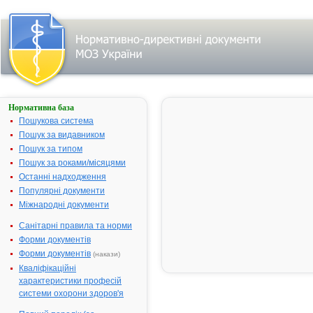
Нормативна база
СИНЕСТРОЛ
Пошукова система
Назва:
СИНЕСТРО
Пошук за видавником
Міжнародна
Hexestrol
Пошук за типом
непатентована назва:
Пошук за роками/місяцями
Виробник:
ТОВ
Останні надходження
"Львівтехно
Популярні документи
м.Львів, Укр
Міжнародні документи
Лікарська форма:
Розчин мас
Санітарні правила та норми
для ін'єкцій
Форми документів
Форма випуску:
Розчин олій
Форми документів
(накази)
для ін'єкцій 
Кваліфікаційні
2% по1 мл в
характеристики професій
ампулах № 
системи охорони здоров'я
(5х2) (фасов
in bulk фірм