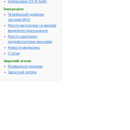
Термін дії
Нефасовані ЛЗ (In bulk)
реєстраційн
Інші розділи
посвідчення
Телефонний довідник
закінчився.
системи МОЗ
Пошук дани
Реєстр медтехніки та виробів
про реєстра
медичного призначення
препарату
Реєстр санітарно-
АМАПІН-Л
епідеміологічних висновків
АТ код:
C09BB03
Новости медицины
Наказ МОЗ:
924 від
Статьи
07.12.2009
Зворотній зв'язок
Розміщення реклами
Зворотній зв'язок
Інструкція
для
застосування
АМАПІН-Л
ІНСТРУКЦІЯ
для
медичного
застосування
препарату