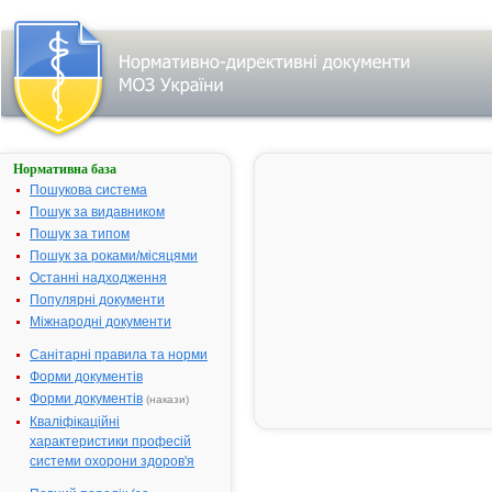
Нормативна база
АМАПІН-
Л
Пошукова система
Пошук за видавником
Назва:
АМАПІН-Л
Пошук за типом
Міжнародна
Comb drug
Пошук за роками/місяцями
непатентована назва:
Останні надходження
Виробник:
Маклеодс
Популярні документи
Фармасьюти
Міжнародні документи
Лімітед, Інді
Санітарні правила та норми
Лікарська форма:
Таблетки
Форми документів
Форма випуску:
Таблетки № 
Форми документів
(накази)
Діючі речовини:
1 таблетка
Кваліфікаційні
містить
характеристики професій
амлодипіну
системи охорони здоров'я
бесилату 5 м
лізиноприлу 