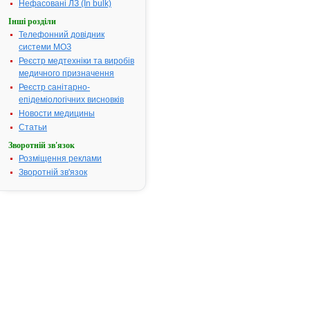
аденоматоз
Нефасовані ЛЗ (In bulk)
колорек
Інші розділи
Термін придатності:
2р.
Телефонний довідник
системи МОЗ
Номер реєстраційного
UA/1205/01/
посвідчення:
Реєстр медтехніки та виробів
медичного призначення
Термін дії посвідчення:
з 02.06.2009
Реєстр санітарно-
02.06.2014
епідеміологічних висновків
Термін дії
Новости медицины
реєстраційн
посвідчення
Статьи
закінчився.
Зворотній зв'язок
Пошук дани
Розміщення реклами
про реєстра
Зворотній зв'язок
препарату
АРТОКСИБ®
АТ код:
M01AH01
Наказ МОЗ:
380 від
02.06.2009
Інструкція
для
застосування