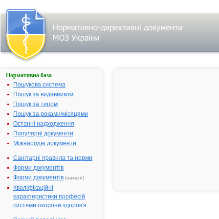
Нормативна база
АРТОКСИБ®
Пошукова система
Назва:
АРТОКСИБ
Пошук за видавником
Міжнародна
Celecoxib
Пошук за типом
непатентована назва:
Пошук за роками/місяцями
Виробник:
Дженом Біот
Останні надходження
Пвт. Лтд., Ін
Популярні документи
Міжнародні документи
Лікарська форма:
Капсули
Форма випуску:
Капсули по 
Санітарні правила та норми
мг № 10
Форми документів
Діючі речовини:
1 капсула
Форми документів
(накази)
містить:
Кваліфікаційні
целекоксибу
характеристики професій
200 мг
системи охорони здоров'я
Допоміжні речовини:
Лактоза, тал