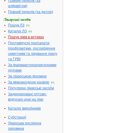
Повний перелік (за
очищений
алфавітом)
Фармакотерапевтична
Нестероїдні
Повний перелік (за датою)
група:
протизапаль
Лікарські засоби
препарати
Пошук ЛЗ
(+)
Показання:
Симптомати
Каталог ЛЗ
(+)
терапія
Пошук ліків в аптеках
остеоартрит
Противірусні препарати;
ревматоїдно
профілактика, послаблення
артриту.
симптомів та лікування грипу
Лікування
та ГРВІ
проявів та
симптомів
За фармакотерапевтичними
анкілозуючо
групами
спондиліту.
За лікарською формою
Лікування
За міжнародною назвою
(+)
гострого бол
Популярні лікарські засоби
Лікування
Задекларовані оптово-
первинної
відпускні ціни на ліки
дисменореї.
додатковий
Каталог виробників
засіб з мето
Субстанції
зменшення
Лікарська рослинна
кількості і
сировина
величини