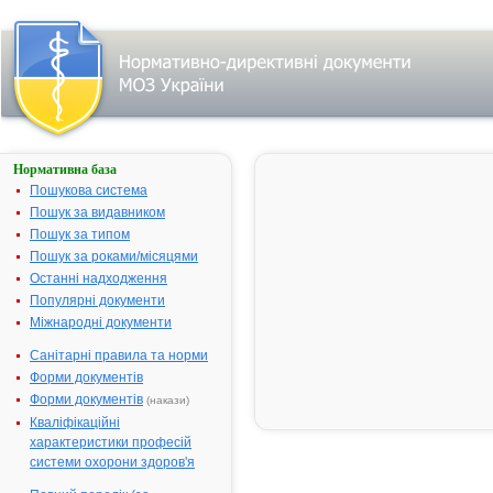
Нормативна база
АНТИКОАГУЛЯНТУ
ЦИТРАТУ
Пошукова система
ДЕКСТРОЗИ
Пошук за видавником
РОЗЧИН А (АЦД-А)
Пошук за типом
Назва:
АНТИКОАГ
Пошук за роками/місяцями
ЦИТРАТУ
Останні надходження
ДЕКСТРОЗ
Популярні документи
РОЗЧИН А 
Міжнародні документи
А)
Санітарні правила та норми
Міжнародна
Comb drug
Форми документів
непатентована назва:
Форми документів
(накази)
Виробник:
"Baxter Heal
Кваліфікаційні
Corporation
характеристики професій
Лікарська форма:
Розчин
системи охорони здоров'я
Форма випуску:
Розчин по 50