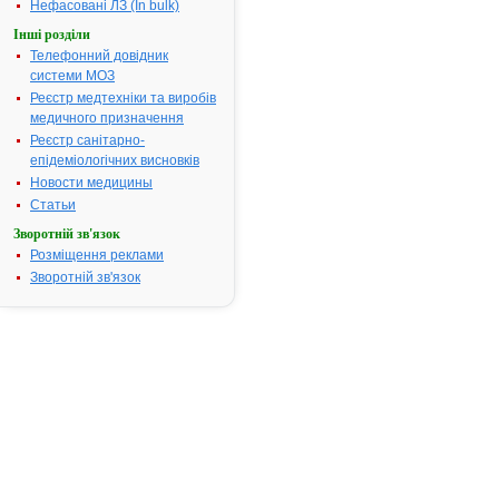
Нефасовані ЛЗ (In bulk)
31.10.2008
Термін дії
Інші розділи
реєстраційн
Телефонний довідник
посвідчення
системи МОЗ
закінчився.
Реєстр медтехніки та виробів
Пошук даних
медичного призначення
реєстрацію
Реєстр санітарно-
препарату
епідеміологічних висновків
АНТИКОАГ
Новости медицины
ЦИТРАТУ
Статьи
ДЕКСТРОЗИ
РОЗЧИН А (
Зворотній зв'язок
АТ код:
V07AC
Розміщення реклами
Зворотній зв'язок
Наказ МОЗ:
505 від 31.1
Інструкція для
застосування
АНТИКОАГУЛЯНТУ
ЦИТРАТУ
ДЕКСТРОЗИ
РОЗЧИН А (АЦД-А)