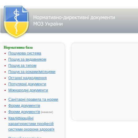
Нормативна база
АЛКА-
ЗЕЛЬТЦЕР®
Пошукова система
Пошук за видавником
Назва:
АЛКА-
Пошук за типом
ЗЕЛЬТЦЕР
Пошук за роками/місяцями
Міжнародна
Comb drug
Останні надходження
непатентована назва:
Популярні документи
Виробник:
Байєр
Міжнародні документи
Біттерфель
ГмбХ, Німеч
Санітарні правила та норми
Форми документів
Лікарська форма:
Таблетки ши
Форми документів
(накази)
Форма випуску:
Таблетки ши
Кваліфікаційні
№ 10 (2х5) у
характеристики професій
стрипах
системи охорони здоров'я
Діючі речовини:
1 таблетка
містить: