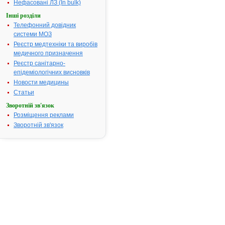
менструаль
Нефасовані ЛЗ (In bulk)
біль, біль у с
Інші розділи
гарячкові ст
Телефонний довідник
Термін придатності:
3р.
системи МОЗ
Номер реєстраційного
UA/1541/01/
Реєстр медтехніки та виробів
посвідчення:
медичного призначення
Реєстр санітарно-
Термін дії посвідчення:
з 07.07.2009
епідеміологічних висновків
07.07.2010
Термін дії
Новости медицины
реєстраційн
Статьи
посвідчення
Зворотній зв'язок
закінчився.
Розміщення реклами
Пошук даних
Зворотній зв'язок
реєстрацію
препарату 
ЗЕЛЬТЦЕР®
АТ код:
N02BA51
Наказ МОЗ:
487 від 07.0
Інструкція
для
застосування
АЛКА-