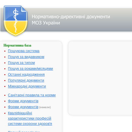
Нормативна база
АЛЛОФЕРИН
Пошукова система
Назва:
АЛЛОФЕРИ
Пошук за видавником
Міжнародна
Alcuronium
Пошук за типом
непатентована назва:
Пошук за роками/місяцями
Виробник:
АйСіЕн
Останні надходження
Світселенд 
Популярні документи
Швейцарія
Міжнародні документи
Лікарська форма:
Розчин для
Санітарні правила та норми
ін'єкцій
Форми документів
Форма випуску:
Розчин для
Форми документів
(накази)
ін'єкцій, 10 м
Кваліфікаційні
мл по 2 мл в
характеристики професій
ампулах № 
системи охорони здоров'я
Діючі речовини:
1 мл розчин