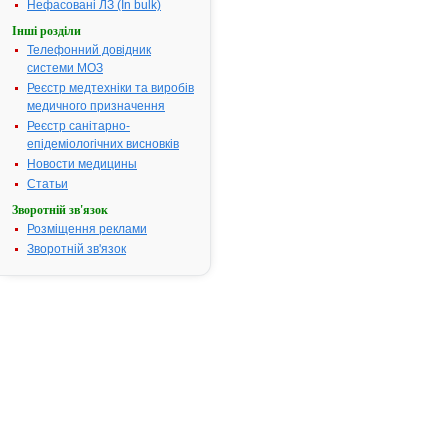
Термін дії
Нефасовані ЛЗ (In bulk)
реєстраційн
Інші розділи
посвідчення
Телефонний довідник
закінчився.
системи МОЗ
Пошук дани
Реєстр медтехніки та виробів
про реєстра
медичного призначення
препарату
Реєстр санітарно-
АЛЛОФЕРИ
епідеміологічних висновків
АТ код:
M03AA01
Новости медицины
Наказ МОЗ:
498 від
Статьи
27.09.2005
Зворотній зв'язок
Розміщення реклами
Зворотній зв'язок
Інструкція
для
застосування
АЛЛОФЕРИН
ІНСТРУКЦІЯ
для
медичного
застосування
препарату
АЛЛОФЕРИН