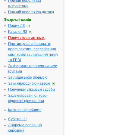
містить:
Повний перелік (за
алкуронію
алфавітом)
хлориду 5 мг
Повний перелік (за датою)
Допоміжні речовини:
Діетаноламі
Лікарські засоби
соляна
Пошук ЛЗ
(+)
кислота, вод
Каталог ЛЗ
(+)
для ін'єкцій
Пошук ліків в аптеках
Фармакотерапевтична
Блокатори Н
Противірусні препарати;
група:
рецепторів
профілактика, послаблення
симптомів та лікування грипу
Показання:
Релаксація
та ГРВІ
м'язів,
пов'язана з
За фармакотерапевтичними
діагностичн
групами
або
За лікарською формою
оперативни
За міжнародною назвою
(+)
втручаннями
Популярні лікарські засоби
дорослих і
Задекларовані оптово-
дітей.
відпускні ціни на ліки
Термін придатності:
3р.
Каталог виробників
Номер реєстраційного
UA/3695/01/
посвідчення:
Субстанції
Лікарська рослинна
Термін дії посвідчення:
з 27.09.2005
сировина
27.09.2010