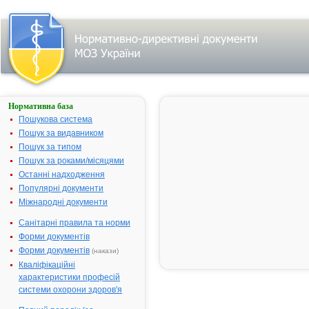
Нормативна база
НАУСИЛІУМ
Пошукова система
Назва:
НАУСИЛІУМ
Пошук за видавником
Міжнародна
Domperidon
Пошук за типом
непатентована назва:
Пошук за роками/місяцями
Виробник:
"Flamingo
Останні надходження
Pharmaceuti
Популярні документи
Ltd", Індія
Міжнародні документи
Лікарська форма:
Таблетки
Санітарні правила та норми
Форма випуску:
Таблетки по 
Форми документів
№ 10, № 30
Форми документів
(накази)
(10х3)
Кваліфікаційні
Діючі речовини:
1 таблетка
характеристики професій
містить
системи охорони здоров'я
домперидону