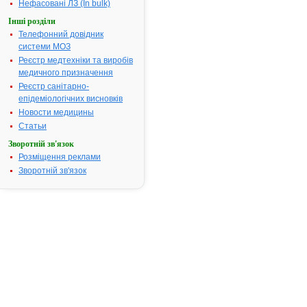
дискінезія
Нефасовані ЛЗ (In bulk)
жовчовиділь
Інші розділи
шляхів,
Телефонний довідник
метеоризм,
системи МОЗ
рефлюкс-
Реєстр медтехніки та виробів
езофагіт,
медичного призначення
холецистит,
Реєстр санітарно-
холангіт, різ
епідеміологічних висновків
види диспепс
Новости медицины
тощо.
Статьи
Термін придатності:
2р.
Зворотній зв'язок
Номер реєстраційного
UA/1680/01/
Розміщення реклами
посвідчення:
Зворотній зв'язок
Термін дії посвідчення:
з 02.08.2004
02.08.2009
Термін дії
реєстраційн
посвідчення
закінчився.
Пошук даних
реєстрацію
препарату
НАУСИЛІУМ
АТ код:
A03FA03