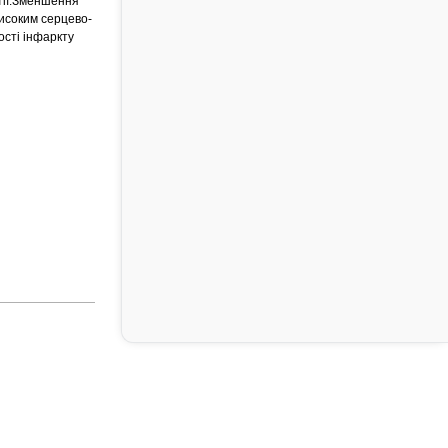
атії.Зменшення
високим серцево-
ості інфаркту