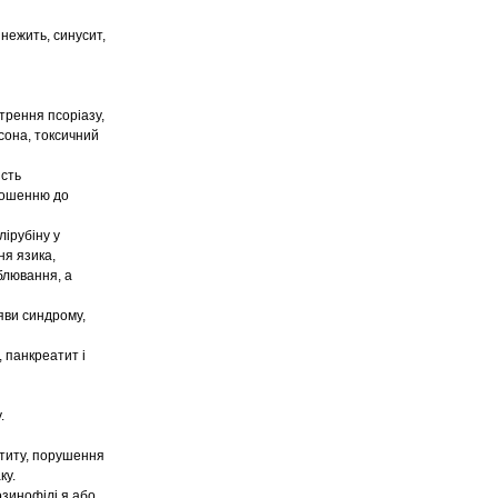
нежить, синусит,
трення псоріазу,
сона, токсичний
ість
дношенню до
лірубіну у
ня язика,
 блювання, а
яви синдрому,
, панкреатит і
.
петиту, порушення
ку.
озинофілі я або