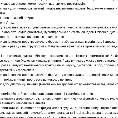
у сироватці крові, може посилитись існуюча протеїнурія.
никає сухий (непродуктивний) і подразнювальний кашель. Іноді може виникати 
шка.
гіо невротичний набряк.
опив'янка.
ть розвиватись наступні реакції: макулопапульозні висипи, пухирчатка, загос
дна або ліхеноїдна енантема, мультиформна еритема, синдром Стівенса-Джон
пеція, оніхолізис або фото сенсибілізація.
ами ангіотензин-перетворюючого ферменту збільшується вірогідність і виражен
оїдних реакцій на отруту комах. Мабуть, цей ефект може проявлятись і по ві
:
іноді виникає нудота, збільшується активність печінкових ферментів та/або бі
ься жовтяниця (холестатична жовтяниця). Рідко виникає сухість у роті, запален
і рота і шлунково-кишковому тракті, біль у шлунку, диспепсія, запор, пронос і
нкреатичних ферментів.
рами ангіотензин-перетворюючого ферменту відзначались поодинокі випадки по
ичної жовтяниці і прогресує до некрозу печінки.
падки дисфункції печінки (включаючи гостру печінкову недостатність), гепатит
інемія або нейтропенія, еритроцитопенія і тромбоцит опенія.
виватись агранулоцит оз, панцитопенія і пригнічення функції кісткового мозку
 виникати гемолітична анемія.
і виникали кон'юнктивіт або (рідко) м'язові судоми, зниження лібідо, втрата а
приклад, металевий присмак), а також часткова та іноді навіть повна втрата сма
иникати васкуліт, біль у м'язах або суглобах, підвищення температури тіла, е