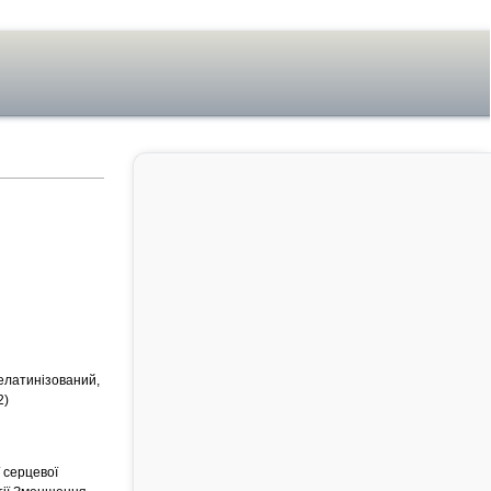
желатинізований,
2)
ї серцевої