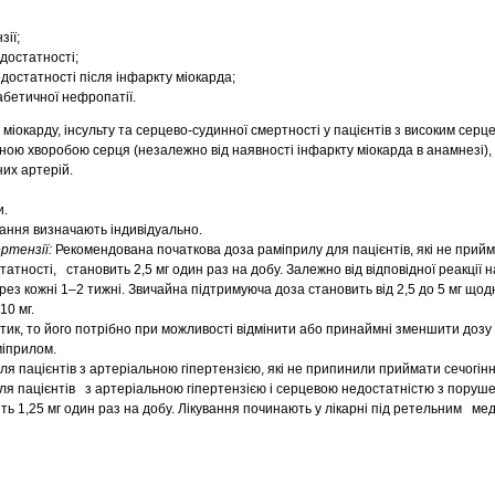
зії;
едостатності;
едостатності після інфаркту міокарда;
абетичної нефропатії.
іокарду, інсульту та серцево-судинної смертності у пацієнтів з високим сер
чною хворобою серця (незалежно від наявності інфаркту міокарда в анамнезі), 
их артерій.
и.
вання визначають індивідуально.
ертензії:
Рекомендована початкова доза раміприлу для пацієнтів, які не прийм
татності, становить 2,5 мг один раз на добу. Залежно від відповідної реакції н
рез кожні 1–2 тижні. Звичайна підтримуюча доза становить від 2,5 до 5 мг щод
10 мг.
тик, то його потрібно при можливості відмінити або принаймні зменшити дозу 
міприлом.
я пацієнтів з артеріальною гіпертензією, які не припинили приймати сечогінн
для пацієнтів з артеріальною гіпертензією і серцевою недостатністю з поруш
ть 1,25 мг один раз на добу. Лікування починають у лікарні під ретельним м