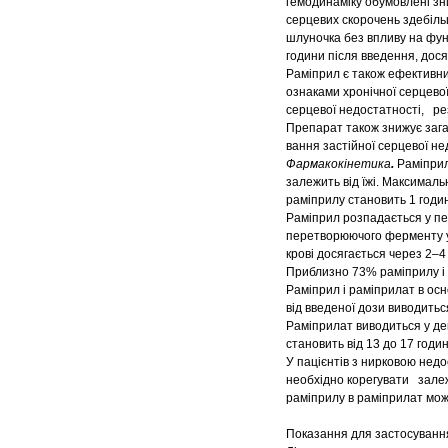
гемодинаміку обумовлені з
серцевих скорочень здебіль
шлуночка без впливу на фун
години після введення, дося
Раміприл є також ефективним
ознаками хронічної серцевої
серцевої недостатності, рез
Препарат також знижує загал
вання застійної серцевої не
Фармакокінетика
.
Раміприл
залежить від їжі. Максималь
раміприлу становить 1 годин
Раміприл розпадається у печ
перетворюючого ферменту у 
крові досягається через 2–4
Приблизно 73% раміприлу і 5
Раміприл і раміприлат в осн
від введеної дози виводитьс
Раміприлат виводиться у дек
становить від 13 до 17 годин
У пацієнтів з нирковою недо
необхідно корегувати залеж
раміприлу в раміприлат мож
Показання для застосуванн