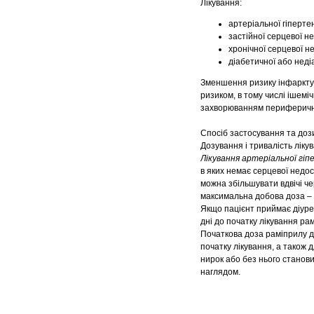
Лікування:
артеріальної гіпертен
застійної серцевої н
хронічної серцевої н
діабетичної або неді
Зменшення ризику інфаркту м
ризиком, в тому числі ішемі
захворюванням периферичн
Спосіб застосування та доз
Дозування і тривалість ліку
Лікування артеріальної гіп
в яких немає серцевої недос
можна збільшувати вдвічі че
максимальна добова доза – 
Якщо пацієнт приймає діуре
дні до початку лікування ра
Початкова доза раміприлу дл
початку лікування, а також 
нирок або без нього станови
наглядом.