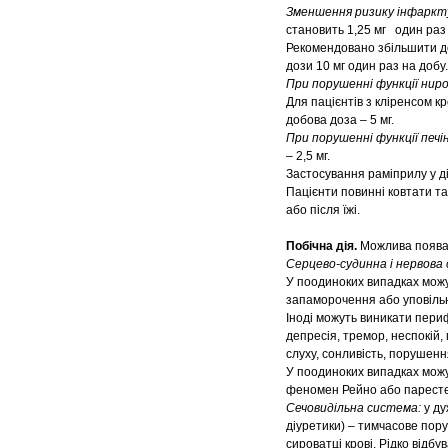
Зменшення ризику інфаркту
становить 1,25 мг один раз 
Рекомендовано збільшити доз
дози 10 мг один раз на добу.
При порушенні функції нир
Для пацієнтів з кліренсом кр
добова доза – 5 мг.
При порушенні функції печі
– 2,5 мг.
Застосування раміприлу у ді
Пацієнти повинні ковтати та
або після їжі.
Побічна дія.
Можлива поява 
Серцево-судинна і нервова
У поодиноких випадках можут
запаморочення або уповільн
Іноді можуть виникати периф
депресія, тремор, неспокій,
слуху, сонливість, порушенн
У поодиноких випадках можут
феномен Рейно або паресте
Сечовидільна система:
у ду
діуретики) – тимчасове пору
сироватці крові. Рідко відб