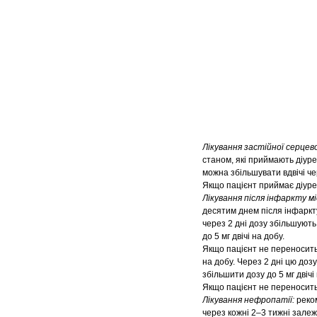
Лікування застійної серце
станом, які приймають діуре
можна збільшувати вдвічі че
Якщо пацієнт приймає діуре
Лікування після інфаркту м
десятим днем після інфаркту
через 2 дні дозу збільшують 
до 5 мг двічі на добу.
Якщо пацієнт не переносить 
на добу. Через 2 дні цю доз
збільшити дозу до 5 мг двічі
Якщо пацієнт не переносить 
Лікування нефропатії:
реко
через кожні 2–3 тижні зале