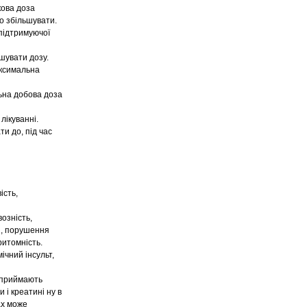
ова доза
во збільшувати.
 підтримуючої
ншувати дозу.
максимальна
льна добова доза
лікуванні.
и до, під час
ість,
возність,
ія, порушення
ритомність.
ічний інсульт,
і приймають
 і креатині ну в
ах може