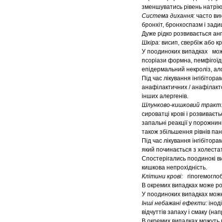
зменшуватись рівень натрію 
Система дихання:
часто ви
бронхіт, бронхоспазм і зади
Дуже рідко розвивається ан
Шкіра:
висип, свербіж або кр
У поодиноких випадках можу
псоріази формна, пемфігої
епідермальний некроліз, ало
Під час лікування інгібітор
анафілактичних / анафілакт
інших алергенів.
Шлунково-кишковий тракт
сироватці крові і розвиваєт
запальні реакції у порожнин
також збільшення рівнів па
Під час лікування інгібіто
який починається з холестат
Спостерігались поодинокі ви
кишкова непрохідність.
Клітини крові:
гіпогемоглоб
В окремих випадках може роз
У поодиноких випадках може
Інші небажані ефекти:
інод
відчуттів запаху і смаку (на
В окремих випадках можуть в