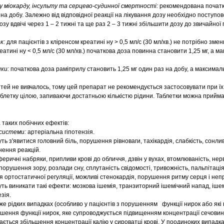
 міокарду, інсульту та серцево-судинної смертності:
рекомендована початк
на добу. Залежно від відповідної реакції на лікування дозу необхідно поступо
у вдвічі через 1 – 2 тижні та ще раз 2 – 3 тижні збільшити дозу до звичайної
ок:
для пацієнтів з кліренсом креатині ну > 0,5 мл/с (30 мл/хв.) не потрібно зме
еатині ну < 0,5 мл/с (30 мл/хв.) початкова доза повинна становити 1,25 мг, а 
нки:
початкова доза раміприлу становить 1,25 мг один раз на добу, а максима
тей не вивчалось, тому цей препарат не рекомендується застосовувати при їх 
блетку цілою, запиваючи достатньою кількістю рідини. Таблетки можна приймат
таких побічних ефектів:
 системи:
артеріальна гіпотензія.
ь з'явитися головний біль, порушення рівноваги, тахікардія, слабкість, сонлив
ення реакцій.
еричні набряки, припливи крові до обличчя, дзвін у вухах, втомлюваність, нер
 порушення зору, розлади сну, сплутаність свідомості, тривожність, пальпітац
я ортостатичної регуляції, можливі стенокардія, порушення ритму серця і неп
ь виникати такі ефекти: мозкова ішемія, транзиторний ішемічний напад, ішем
зія.
же рідких випадках (особливо у пацієнтів з порушенням функції нирок або як
шення функції нирок, яке супроводжується підвищенням концентрації сечовини
увається збільшення концентрації калію у сироватці крові. У поодиноких випадк