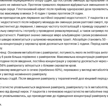
ниженням периферичного опору судин, що поступово зменшує артеріальний т
шого не змінюється. Протягом тривалого лікування відбувається зменшення гі
кцію серця. Гіпотензивний ефект після прийому одноразової дози проявляєть
гає максимуму в межах 3–6 годин і триває протягом 24 годин.
 препаратом для лікування застійної серцевої недостатності. У пацієнтів з к
 недостатності після інфаркту міокарда він зменшує ризик раптової смерті, п
истентної до лікування, і зменшує частоту госпіталізацій з приводу серцевої 
ьну смертність і потребу у проведенні реваскуляризації, а також затримує по
достатності. Раміприл значно зменшує мікро альбумінурію і ризик розвинення
 швидко всмоктується у шлунково-кишковому тракті. Абсорбція становить 50 - 
на концентрація у сироватці крові досягається протягом 1 години. Період напі
у.
інці. Основним метаболітом є раміприлат, потужність якого як інгібітора ангі
6 разів більша порівняно з раміприлом. Максимальна концентрація раміприл
 години після введення, постійна концентрація у сироватці досягається через 4
6% раміприлату зв'язується з білками сироватки крові.
овному виводяться із сечею (приблизно 60%), переважно у вигляді метаболітів
я у вигляді незміненого раміприлу.
ілька стадій. Після введення раміприлу у терапевтичній дозі кінцевий період
.
статністю уповільнюється виділення раміприлу, раміприлату та їх метаболітів,
но від функції нирок. У пацієнтів з печінковою недостатністю метаболічне п
е уповільнюватись, що призводитиме до підвищення концентрації раміприлу в 
я.