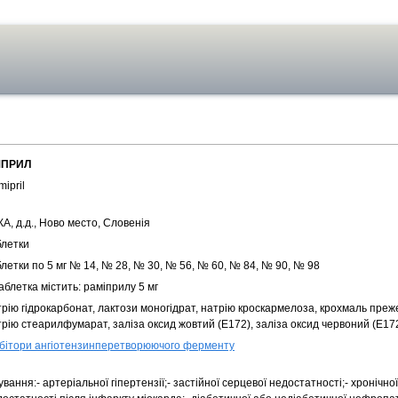
ПРИЛ
ipril
А, д.д., Ново место, Словенія
блетки
летки по 5 мг № 14, № 28, № 30, № 56, № 60, № 84, № 90, № 98
аблетка містить: раміприлу 5 мг
трію гідрокарбонат, лактози моногідрат, натрію кроскармелоза, крохмаль пре
рію стеарилфумарат, заліза оксид жовтий (Е172), заліза оксид червоний (Е17
гібітори ангіотензинперетворюючого ферменту
ування:- артеріальної гіпертензії;- застійної серцевої недостатності;- хронічно