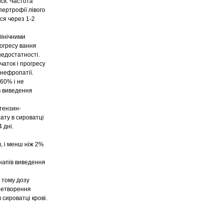
иск. Частота
пертрофії лівого
ся через 1-2
лінічними
рогресу вання
недостатності.
чаток і прогресу
 нефропатії.
60% і не
в виведення
отензин-
ату в сироватці
 дні.
, і менш ніж 2%
 напів виведення
 тому дозу
еретворення
сироватці крові.