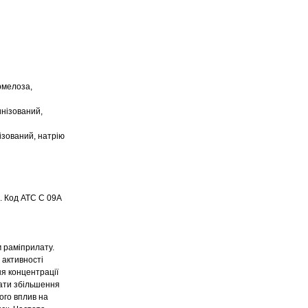
рмелоза,
инізований,
ізований, натрію
л. Код АТС С 09А
 раміприлату.
 активності
я концентрації
кати збільшення
його вплив на