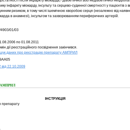
достатності після інфаркту міокарда;- діабетичної або недіабетичної нефроп
ику інфаркту міокарду, інсульту та серцево-судинної смертності у пацієнтів з 
динним ризиком, в тому числі ішемічною хворобою серця (незалежно від наявн
окарда в анамнезі), інсультом та захворюванням периферичних артерій.
/4903/01/03
1.08.2006 по 01.08.2011
мін дії реєстраційного посвідчення закінчився.
шук даних про реєстрацію препарату АМПРИЛ
9AA05
 від 22.10.2009
ня АМПРИЛ
ІНСТРУКЦІЯ
я препарату