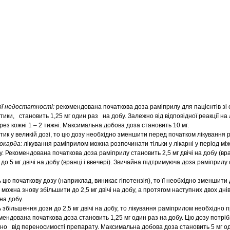
вої недостатності:
рекомендована початкова доза раміприлу для пацієнтів зі
тики, становить 1,25 мг один раз на добу. Залежно від відповідної реакції на 
рез кожні 1 – 2 тижні. Максимальна добова доза становить 10 мг.
тик у великій дозі, то цю дозу необхідно зменшити перед початком лікування 
іокарда:
лікування раміприлом можна розпочинати тільки у лікарні у період між
. Рекомендована початкова доза раміприлу становить 2,5 мг двічі на добу (вранц
до 5 мг двічі на добу (вранці і ввечері). Звичайна підтримуюча доза раміприлу 
цю початкову дозу (наприклад, виникає гіпотензія), то її необхідно зменшити д
у можна знову збільшити до 2,5 мг двічі на добу, а протягом наступних двох дн
 на добу.
збільшення дози до 2,5 мг двічі на добу, то лікування раміприлом необхідно 
мендована початкова доза становить 1,25 мг один раз на добу. Цю дозу потрі
жно від переносимості препарату. Максимальна добова доза становить 5 мг од