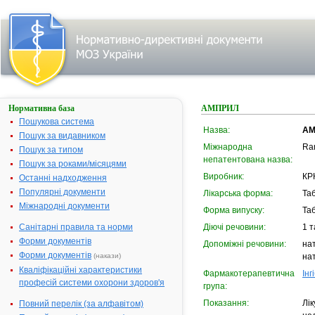
Нормативна база
АМПРИЛ
Пошукова система
Назва:
АМ
Пошук за видавником
Міжнародна
Ram
Пошук за типом
непатентована назва:
Пошук за роками/місяцями
Виробник:
КРК
Останні надходження
Популярні документи
Лікарська форма:
Та
Міжнародні документи
Форма випуску:
Таб
Санітарні правила та норми
Діючі речовини:
1 т
Форми документів
Допоміжні речовини:
на
Форми документів
(накази)
нат
Кваліфікаційні характеристики
Фармакотерапевтична
Ін
професій системи охорони здоров'я
група:
Показання:
Лік
Повний перелік (за алфавітом)