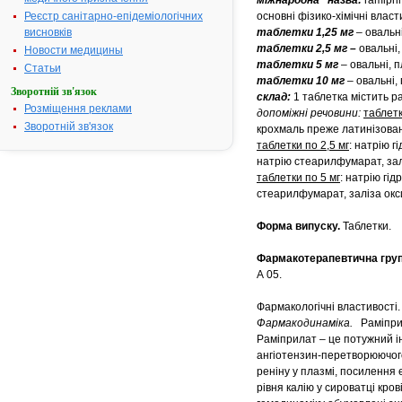
міжнародна назва:
ramipril
Реєстр санітарно-епідеміологічних
основні фізико-хімічні власт
висновків
таблетки 1,25 мг
– овальні
таблетки 2,5 мг –
овальні,
Новости медицины
таблетки 5 мг
–
овальні, 
Статьи
таблетки 10 мг
– овальні, 
Зворотній зв'язок
склад:
1 таблетка містить рам
Розміщення реклами
допоміжні речовини:
таблетк
Зворотній зв'язок
крохмаль преже латинізова
таблетки по 2,5 мг
: натрію 
натрію стеарилфумарат, залі
таблетки по 5 мг
: натрію гі
стеарилфумарат, заліза окси
Форма випуску.
Таблетки.
Фармакотерапевтична гру
А 05.
Фармакологічні властивості.
Фармакодинаміка.
Раміприл
Раміприлат – це потужний і
ангіотензин-перетворюючого
реніну у плазмі, посилення
рівня калію у сироватці кро