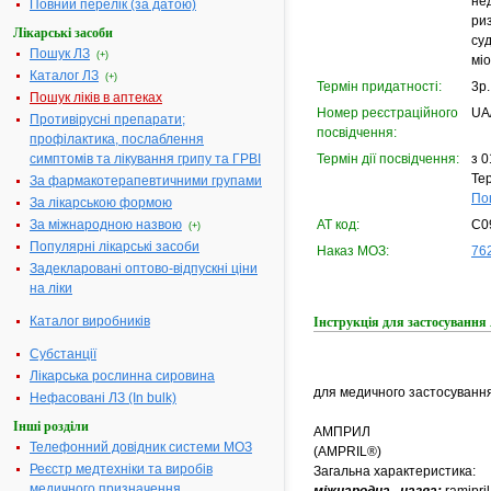
не
Повний перелік (за датою)
риз
Лікарські засоби
су
Пошук ЛЗ
(+)
мі
Каталог ЛЗ
(+)
Термін придатності:
3р.
Пошук ліків в аптеках
Номер реєстраційного
UA
Противірусні препарати;
посвідчення:
профілактика, послаблення
симптомів та лікування грипу та ГРВІ
Термін дії посвідчення:
з 0
Тер
За фармакотерапевтичними групами
По
За лікарською формою
За міжнародною назвою
АТ код:
C0
(+)
Популярні лікарські засоби
Наказ МОЗ:
762
Задекларовані оптово-відпускні ціни
на ліки
Каталог виробників
Інструкція для застосуван
Субстанції
Лікарська рослинна сировина
для медичного застосуванн
Нефасовані ЛЗ (In bulk)
Інші розділи
АМПРИЛ
Телефонний довідник системи МОЗ
(AMPRIL®)
Реєстр медтехніки та виробів
Загальна характеристика:
медичного призначення