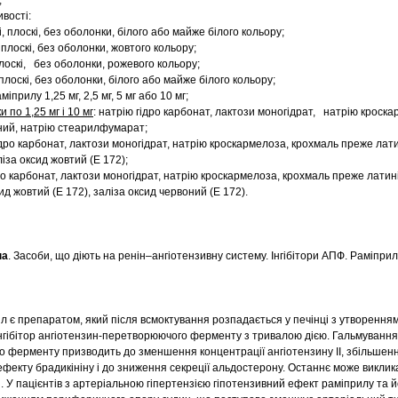
;
ивості:
, плоскі, без оболонки, білого або майже білого кольору;
 плоскі, без оболонки, жовтого кольору;
плоскі, без оболонки, рожевого кольору;
плоскі, без оболонки, білого або майже білого кольору;
іприлу 1,25 мг, 2,5 мг, 5 мг або 10 мг;
и по 1,25 мг і 10 мг
: натрію гідро карбонат, лактози моногідрат, натрію кроска
ний, натрію стеарилфумарат;
гідро карбонат, лактози моногідрат, натрію кроскармелоза, крохмаль преже лат
за оксид жовтий (Е 172);
дро карбонат, лактози моногідрат, натрію кроскармелоза, крохмаль преже латин
д жовтий (Е 172), заліза оксид червоний (Е 172).
па
. Засоби, що діють на ренін–ангіотензивну систему. Інгібітори АПФ. Раміпри
 є препаратом, який після всмоктування розпадається у печінці з утворенням
нгібітор ангіотензин-перетворюючого ферменту з тривалою дією. Гальмування
 ферменту призводить до зменшення концентрації ангіотензину II, збільшенн
 ефекту брадикініну і до зниження секреції альдостерону. Останнє може викли
ві. У пацієнтів з артеріальною гіпертензією гіпотензивний ефект раміприлу та 