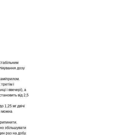
 стабільним
лікування дозу
раміприлом.
 третім і
і і ввечері), а
становить від 2,5
о 1,25 мг двічі
ів можна
припинити.
бно збільшувати
ин раз на добу.