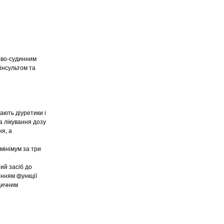
цево-судинним
інсультом та
ають діуретики і
а лікування дозу
ня, а
мінімум за три
ий засіб до
енням функції
едичним