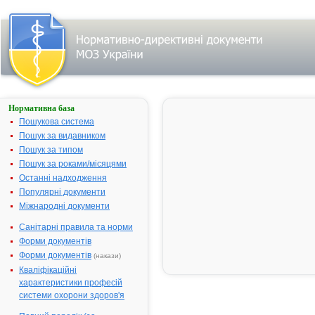
Нормативна база
ЛОРАКСОН
Пошукова система
Назва:
ЛОРАКСОН
Пошук за видавником
Міжнародна
Ceftriaxone
Пошук за типом
непатентована назва:
Пошук за роками/місяцями
Виробник:
"Exir
Останні надходження
Pharmaceuti
Популярні документи
Co.", Іран
Міжнародні документи
Лікарська форма:
Порошок дл
Санітарні правила та норми
ін'єкцій
Форми документів
Форма випуску:
Порошок дл
Форми документів
(накази)
приготуванн
Кваліфікаційні
розчину для
характеристики професій
ін'єкцій по 5
системи охорони здоров'я
мг, 1000 мг у
флаконах №