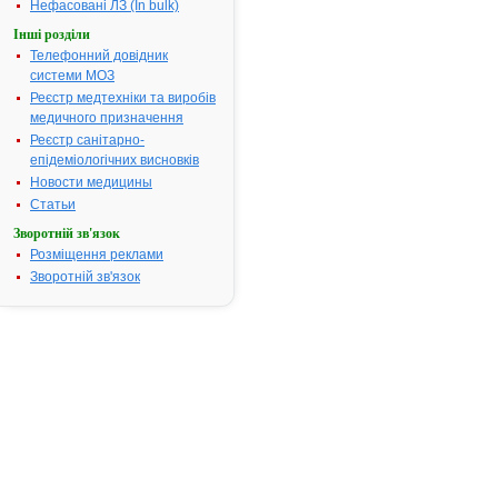
Нефасовані ЛЗ (In bulk)
статевих орг
Інші розділи
та ін.
Телефонний довідник
Термін придатності:
3р
системи МОЗ
Номер реєстраційного
Р.07.03/0711
Реєстр медтехніки та виробів
посвідчення:
медичного призначення
Термін дії посвідчення:
з 16.07.2003
Реєстр санітарно-
16.07.2008
епідеміологічних висновків
Термін дії
Новости медицины
реєстраційн
Статьи
посвідчення
Зворотній зв'язок
закінчився.
Розміщення реклами
Пошук дани
Зворотній зв'язок
про реєстра
препарату
ЛОРАКСОН
АТ код:
J01DA13
Наказ МОЗ:
321 від
16.07.2003
Інструкція
для
застосування