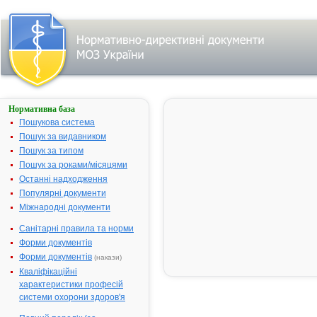
Нормативна база
ПУЛЬЦЕТ
Пошукова система
Назва:
ПУЛЬЦЕТ
Пошук за видавником
Міжнародна
Pantoprazol
Пошук за типом
непатентована назва:
Пошук за роками/місяцями
Виробник:
НОБЕЛ ІЛАЧ
Останні надходження
ТІДЖАРЕТ А.
Популярні документи
Міжнародні документи
Лікарська форма:
Таблетки, в
Форма випуску:
Таблетки, вк
Санітарні правила та норми
кишковорозч
Форми документів
№ 4х1, № 14
Форми документів
(накази)
Діючі речовини:
1 таблетка, 
Кваліфікаційні
містить пан
характеристики професій
сесквігідрат
системи охорони здоров'я
на пантапро