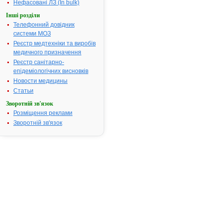
комбінації з
Нефасовані ЛЗ (In bulk)
антибактер
Інші розділи
засобами); х
Телефонний довідник
підвищеною
системи МОЗ
кислотоутв
Реєстр медтехніки та виробів
шлунка в ста
медичного призначення
невиразкова
Реєстр санітарно-
Термін придатності:
2р.
епідеміологічних висновків
Номер реєстраційного
UA/4997/01/
Новости медицины
посвідчення:
Статьи
Термін дії посвідчення:
з 18.08.2006
Зворотній зв'язок
Термін дії р
Розміщення реклами
посвідчення 
Зворотній зв'язок
Пошук даних
препарату 
АТ код:
A02BC02
Наказ МОЗ:
392 від 11.0
Інструкція
для
застосування
ПУЛЬЦЕТ