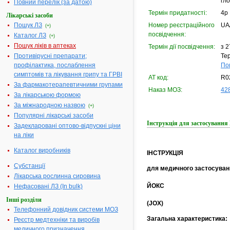
гл
Повний перелік (за датою)
Термін придатності:
4р
Лікарські засоби
Пошук ЛЗ
Номер реєстраційного
UA
(+)
посвідчення:
Каталог ЛЗ
(+)
Пошук ліків в аптеках
Термін дії посвідчення:
з 2
Противірусні препарати;
Тер
профілактика, послаблення
По
симптомів та лікування грипу та ГРВІ
АТ код:
R0
За фармакотерапевтичними групами
Наказ МОЗ:
428
За лікарською формою
За міжнародною назвою
(+)
Популярні лікарські засоби
Інструкція для застосуванн
Задекларовані оптово-відпускні ціни
на ліки
Каталог виробників
ІНСТРУКЦІЯ
Субстанції
для медичного застосуван
Лікарська рослинна сировина
ЙОКС
Нефасовані ЛЗ (In bulk)
Інші розділи
(JOX)
Телефонний довідник системи МОЗ
Загальна характеристика:
Реєстр медтехніки та виробів
медичного призначення