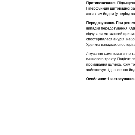
Протипоказання.
Підвищена 
Гіперфункція щитовидної за
активним йодом (у період за 
Передозування.
При рекоме
випадки передозування. Одн
відчували металевий присма
спостерігалася анурія, набр
Удеяких випадках спостеріга
Лікування симптоматичне та
кишкового тракту. Пацієнт 
промивання шлунка. Крім то
забезпечує відновлення йод
Особливості застосування