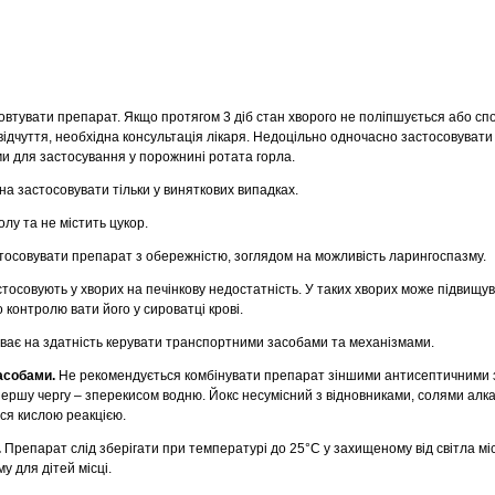
овтувати препарат. Якщо протягом 3 діб стан хворого не поліпшується або сп
відчуття, необхідна консультація лікаря. Недоцільно одночасно застосовувати
и для застосування у порожнині ротата горла.
а застосовувати тільки у виняткових випадках.
лу та не містить цукор.
астосовувати препарат з обережністю, зоглядом на можливість ларингоспазму.
тосовують у хворих на печінкову недостатність. У таких хворих може підвищув
 контролю вати його у сироватці крові.
ває на здатність керувати транспортними засобами та механізмами.
засобами.
Не рекомендується комбінувати препарат зіншими антисептичними 
першу чергу – зперекисом водню. Йокс несумісний з відновниками, солями алка
ся кислою реакцією.
.
Препарат слід зберігати при температурі до 25°С у захищеному від світла мі
у для дітей місці.