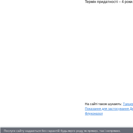
Термін придатності – 4 роки
На сайті також шукають:
Тарце
Показання для застосування Д
Флуконазол
Послуги сайту надаються без гарантій будь-якого роду як прямих, так і непрямих.