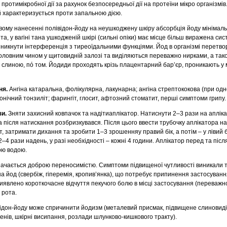
протимікробної дії за рахунок безпосередньої дії на протеїни мікро організмі
ий характеризується проти запальною дією.
вому нанесенні полівідон-йоду на неушкоджену шкіру абсорбція йоду мінімал
та, у вагіні тана ушкодженій шкірі (сильні опіки) має місце більш виражена си
виникнути інтерференція з тиреоїдальними функціями. Йод в організмі перетв
головним чином у щитовидній залозі та виділяються переважно нирками, а тако
, слиною, пό том. Йодиди проходять крізь плацентарний бар’єр, проникають у
ня.
Ангіна катаральна, фолікулярна, лакунарна; ангіна стрептококова (при од
ронічний тонзиліт; фарингіт, глосит, афтозний стоматит, перші симптоми грипу.
зи.
Зняти захисний ковпачок та надітиаплікатор. Натиснути 2–3 рази на аплік
після натискання розбризкувався. Після цього ввести трубочку аплікатора на
, затримати дихання та зробити 1–3 зрошенняу правий бік, а потім – у лівий б
2–4 рази надень, у разі необхідності – кожні 4 години. Аплікатор перед та піс
ою водою.
ачається доброю переносимістю. Симптоми підвищеної чутливості виникали ті
а йод (свербіж, гіперемія, кропив’янка), що потребує припинення застосуванн
явлено короткочасне відчуття пекучого болю в місці застосування (переважно
 рота.
відон-йоду може спричинити йодизм (металевий присмак, підвищене слиновид
генів, шкірні висипання, розлади шлунково-кишкового тракту).