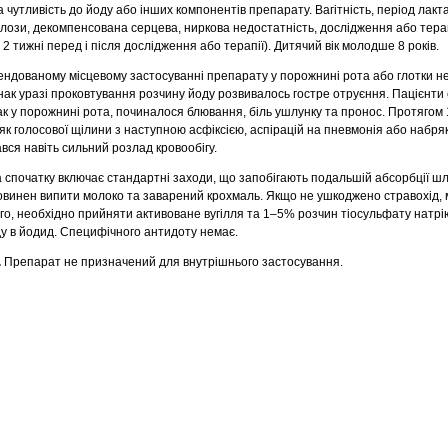
чутливість до йоду або інших компонентів препарату. Вагітність, період лакта
лози, декомпенсована серцева, ниркова недостатність, дослідження або тера
2 тижні перед і після дослідження або терапії). Дитячий вік молодше 8 років.
ндованому місцевому застосуванні препарату у порожнині рота або глотки не
ак уразі проковтування розчину йоду розвивалось гостре отруєння. Пацієнти
к у порожнині рота, починалося блювання, біль ушлунку та пронос. Протягом 
як голосової щілини з наступною асфіксією, аспірацій на пневмонія або набряк
вся навіть сильний розлад кровообігу.
 спочатку включає стандартні заходи, що запобігають подальшій абсорбції ш
повинен випити молоко та заварений крохмаль. Якщо не ушкоджено стравохід,
го, необхідно прийняти активоване вугілля та 1–5% розчин тіосульфату натрі
у в йодид. Специфічного антидоту немає.
.
Препарат не призначений для внутрішнього застосування.