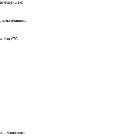
палесценцією;
л, вода очищена.
и. Код АТС
ими оболонками