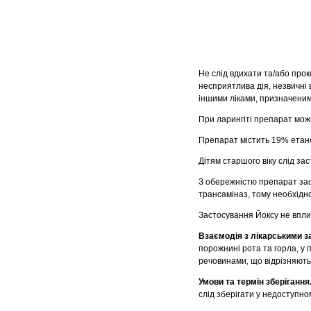
Не слід вдихати та/або прок
несприятлива дія, незвичні 
іншими ліками, призначеним
При ларингіті препарат можн
Препарат містить 19% етано
Дітям старшого віку слід з
З обережністю препарат зас
трансаміназ, тому необхідно
Застосування Йоксу не впли
Взаємодія з лікарськими 
порожнині рота та горла, у 
речовинами, що відрізняють
Умови та термін зберігання
слід зберігати у недоступном