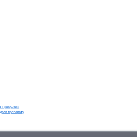
ня Цинаризин
,
 дози препарату