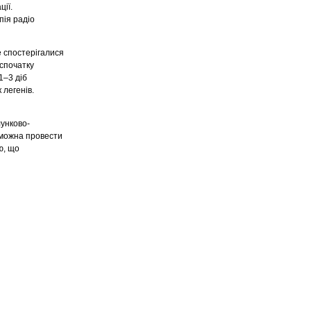
ції.
пія радіо
 спостерігалися
 спочатку
1–3 діб
 легенів.
лунково-
 можна провести
ю, що