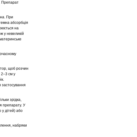
в. Препарат
ьна. При
стемна абсорбція
орюється на
ж у невеликій
 материнське
ночасному
атор, щоб розчин
 2–3 см у
ік.
ля застосування
льки зрідка,
я препарату. У
 у дітей) або
ілення, набряки