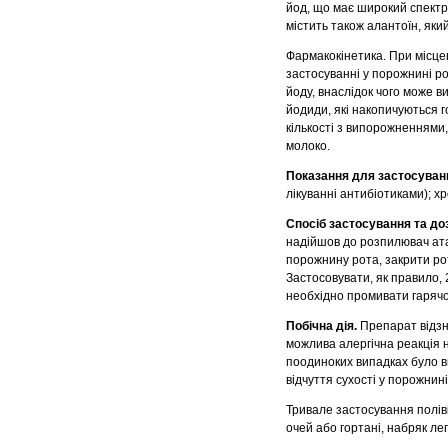
йод, що має широкий спектр 
містить також алантоїн, як
Фармакокінетика. При місце
застосуванні у порожнині ро
йоду, внаслідок чого може 
йодиди, які накопичуються 
кількості з випорожненнями
молоко.
Показання для застосуван
лікуванні антибіотиками); х
Спосіб застосування та до
надійшов до розпилювач ата 
порожнину рота, закрити рот
Застосовувати, як правило, 
необхідно промивати гаряч
Побічна дія.
Препарат відзн
можлива алергічна реакція н
поодиноких випадках було ви
відчуття сухості у порожнині
Тривале застосування полі
очей або гортані, набряк ле