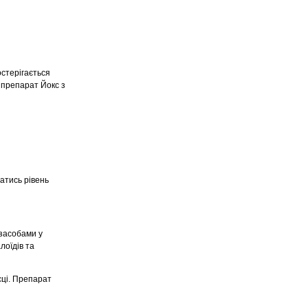
остерігається
 препарат Йокс з
атись рівень
засобами у
лоїдів та
сці. Препарат