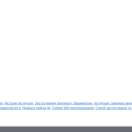
.
ва
,
Ністатин інструкція
,
Застосування препарату Левоміцетин
,
Інструкція з використан
екаметоксин в
,
Норваск побічні дії
,
Сіофор 500 протипоказання
,
Спосіб застосування та