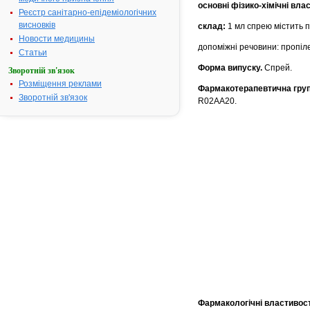
основні фізико-хімічні вла
Реєстр санітарно-епідеміологічних
висновків
склад:
1 мл спрею містить
п
Новости медицины
допоміжні речовини: пропіле
Статьи
Форма випуску.
Спрей.
Зворотній зв'язок
Розміщення реклами
Фармакотерапевтична груп
Зворотній зв'язок
R02AA20.
Фармакологічні властивост