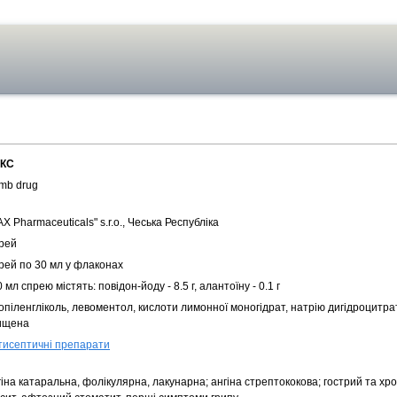
КС
mb drug
AX Pharmaceuticals" s.r.o., Чеська Республіка
рей
рей по 30 мл у флаконах
 мл спрею містять: повiдон-йоду - 8.5 г, алантоїну - 0.1 г
піленгліколь, левоментол, кислоти лимонної моногідрат, натрію дигідроцитрат
ищена
тисептичні препарати
іна катаральна, фолікулярна, лакунарна; ангіна стрептококова; гострий та хро