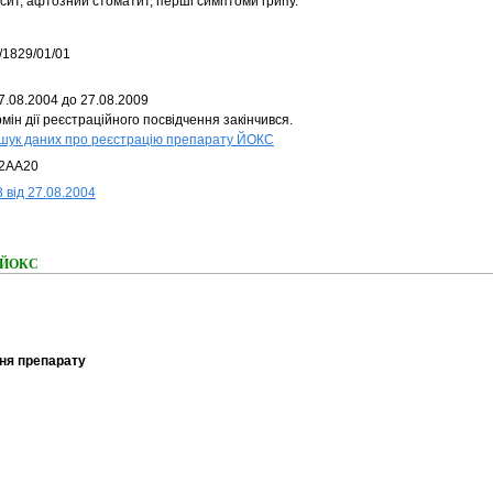
осит, афтозний стоматит, перші симптоми грипу.
/1829/01/01
7.08.2004 до 27.08.2009
мін дії реєстраційного посвідчення закінчився.
шук даних про реєстрацію препарату ЙОКС
2AA20
 від 27.08.2004
я ЙОКС
ня препарату