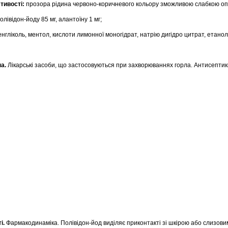
стивості:
прозора рідина чeрвоно-коричневого кольору зможливою слабкою о
олівідон-йоду 85 мг, алантоїну 1 мг;
нгліколь, ментол, кислоти лимонної моногідрат, натрію дигідро цитрат, етано
а.
Лікарські засоби, що застосовуються при захворюваннях горла. Антисептик
і.
Фармакодинаміка. Полівідон-йод виділяє приконтакті зі шкірою або слизов