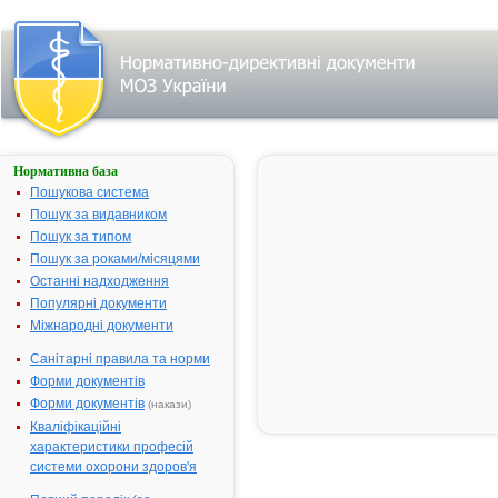
Нормативна база
АДРЕНАЛІН-
ДАРНИЦЯ
Пошукова система
Пошук за видавником
Назва:
АДРЕНАЛІН
Пошук за типом
ДАРНИЦЯ
Пошук за роками/місяцями
Міжнародна
Epinephrine
Останні надходження
непатентована назва:
Популярні документи
Виробник:
ЗАТ
Міжнародні документи
"Фармацевт
фірма "Дарн
Санітарні правила та норми
м.Київ, Украї
Форми документів
Лікарська форма:
Розчин для
Форми документів
(накази)
ін'єкцій
Кваліфікаційні
характеристики професій
Форма випуску:
Розчин для
системи охорони здоров'я
ін'єкцій, 1,8 
по 1 мл в ам