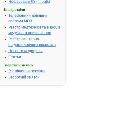
внаслідок
Нефасовані ЛЗ (In bulk)
передозува
Інші розділи
інсуліну
Телефонний довідник
Термін придатності:
2р.
системи МОЗ
Номер реєстраційного
UA/5272/01/
Реєстр медтехніки та виробів
посвідчення:
медичного призначення
Реєстр санітарно-
Термін дії посвідчення:
з 18.10.2006
епідеміологічних висновків
18.10.2011
Термін дії
Новости медицины
реєстраційн
Статьи
посвідчення
Зворотній зв'язок
закінчився.
Розміщення реклами
Пошук даних
Зворотній зв'язок
реєстрацію
препарату
АДРЕНАЛІН
ДАРНИЦЯ
АТ код:
C01CA24
Наказ МОЗ:
331 від
13.05.2009
Інструкція